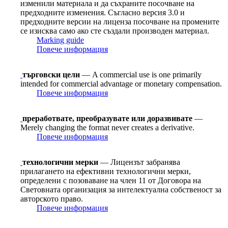
изменили материала и да съхраните посочване на
предходните изменения. Съгласно версия 3.0 и
предходните версии на лиценза посочване на промените
се изисква само ако сте създали производен материал.
Marking guide
Повече информация
търговски цели
— A commercial use is one primarily
intended for commercial advantage or monetary compensation.
Повече информация
преработвате, преобразувате или доразвивате
—
Merely changing the format never creates a derivative.
Повече информация
технологични мерки
— Лицензът забранява
прилагането на ефективни технологични мерки,
определени с позоваване на член 11 от Договорa на
Световната организация за интелектуална собственост за
авторското право.
Повече информация