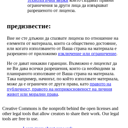
технологични мерки
които създават правни
ограничения за други лица да извършват
разрешеното от лиценза.
предизвестие:
Вие не сте длъжни да спазвате лиценза по отношение на
елементи от материала, които са обществено достояние,
или когато използването от Ваша страна на материала е
разрешено от приложимо
изключение или ограничение
.
Не се дават никакви гаранции. Възможно е лицензът да
не Ви дава всички разрешения, които са необходими за
планираното използване от Ваша страна на материала.
Така например, начинът, по който използвате материала,
може да е ограничен от други права, като
правото на
публичност, правото на неприкосновеност на личния
живот или морални права
.
Creative Commons is the nonprofit behind the open licenses and
other legal tools that allow creators to share their work. Our legal
tools are free to use.