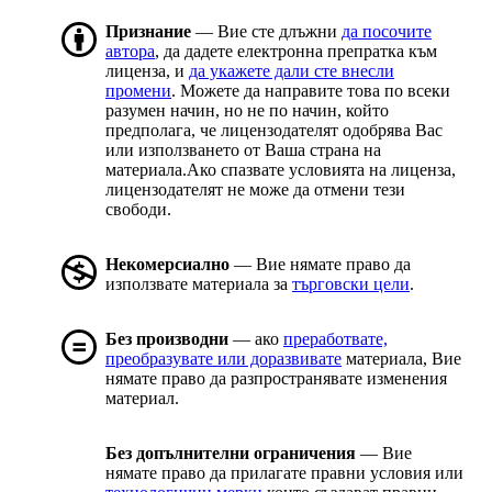
Признание
— Вие сте длъжни
да посочите
автора
, да дадете електронна препратка към
лиценза, и
да укажете дали сте внесли
промени
. Можете да направите това по всеки
разумен начин, но не по начин, който
предполага, че лицензодателят одобрява Вас
или използването от Ваша страна на
материала.Ако спазвате условията на лиценза,
лицензодателят не може да отмени тези
свободи.
Некомерсиално
— Вие нямате право да
използвате материала за
търговски цели
.
Без производни
— ако
преработвате,
преобразувате или доразвивате
материала, Вие
нямате право да разпространявате изменения
материал.
Без допълнителни ограничения
— Вие
нямате право да прилагате правни условия или