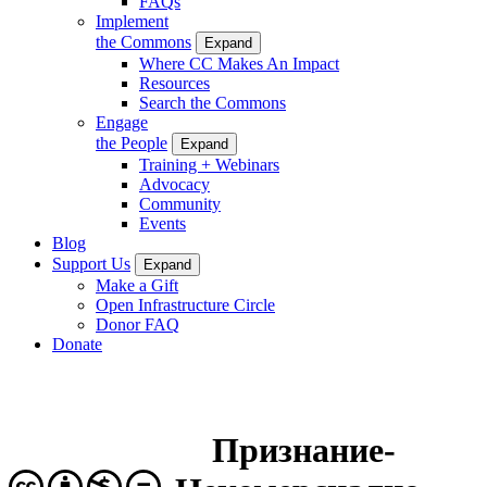
FAQs
Implement
the Commons
Expand
Where CC Makes An Impact
Resources
Search the Commons
Engage
the People
Expand
Training + Webinars
Advocacy
Community
Events
Blog
Support Us
Expand
Make a Gift
Open Infrastructure Circle
Donor FAQ
Donate
Признание-