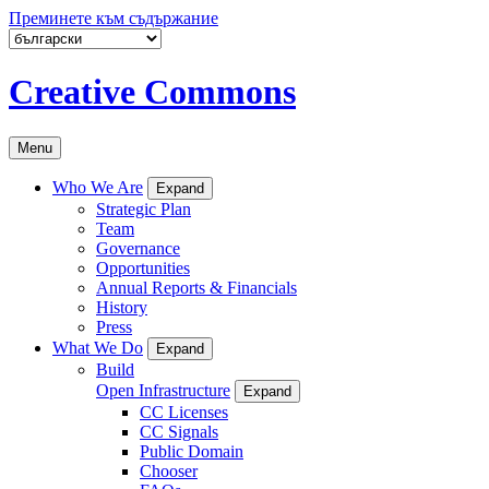
Преминете към съдържание
Creative Commons
Menu
Who We Are
Expand
Strategic Plan
Team
Governance
Opportunities
Annual Reports & Financials
History
Press
What We Do
Expand
Build
Open Infrastructure
Expand
CC Licenses
CC Signals
Public Domain
Chooser