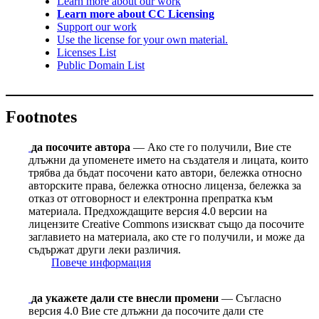
Learn more about our work
Learn more about CC Licensing
Support our work
Use the license for your own material.
Licenses List
Public Domain List
Footnotes
да посочите автора
— Ако сте го получили, Вие сте
длъжни да упоменете името на създателя и лицата, които
трябва да бъдат посочени като автори, бележка относно
авторските права, бележка относно лиценза, бележка за
отказ от отговорност и електронна препратка към
материала. Предхождащите версия 4.0 версии на
лицензите Сreative Сommons изискват също да посочите
заглавието на материала, ако сте го получили, и може да
съдържат други леки различия.
Повече информация
да укажете дали сте внесли промени
— Съгласно
версия 4.0 Вие сте длъжни да посочите дали сте