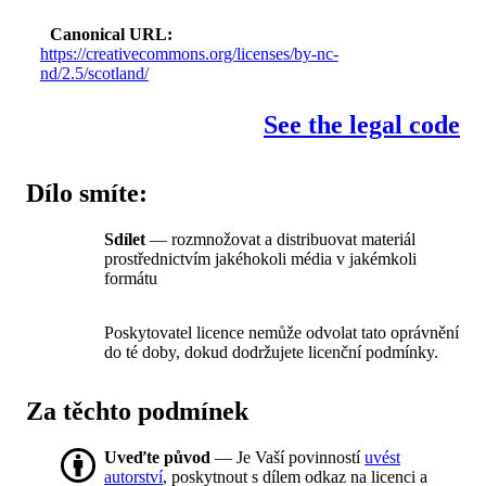
Canonical URL
https://creativecommons.org/licenses/by-nc-
nd/2.5/scotland/
See the legal code
Dílo smíte:
Sdílet
— rozmnožovat a distribuovat materiál
prostřednictvím jakéhokoli média v jakémkoli
formátu
Poskytovatel licence nemůže odvolat tato oprávnění
do té doby, dokud dodržujete licenční podmínky.
Za těchto podmínek
Uveďte původ
— Je Vaší povinností
uvést
autorství
, poskytnout s dílem odkaz na licenci a