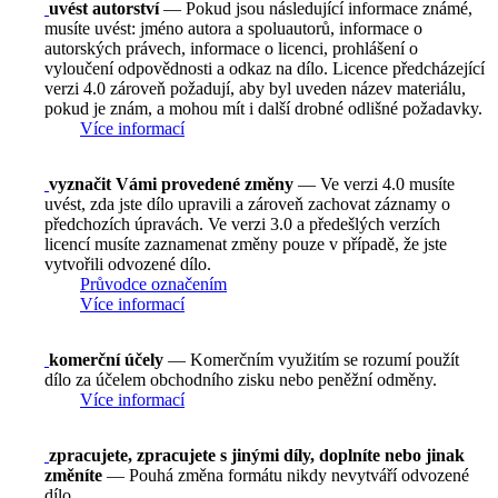
uvést autorství
— Pokud jsou následující informace známé,
musíte uvést: jméno autora a spoluautorů, informace o
autorských právech, informace o licenci, prohlášení o
vyloučení odpovědnosti a odkaz na dílo. Licence předcházející
verzi 4.0 zároveň požadují, aby byl uveden název materiálu,
pokud je znám, a mohou mít i další drobné odlišné požadavky.
Více informací
vyznačit Vámi provedené změny
— Ve verzi 4.0 musíte
uvést, zda jste dílo upravili a zároveň zachovat záznamy o
předchozích úpravách. Ve verzi 3.0 a předešlých verzích
licencí musíte zaznamenat změny pouze v případě, že jste
vytvořili odvozené dílo.
Průvodce označením
Více informací
komerční účely
— Komerčním využitím se rozumí použít
dílo za účelem obchodního zisku nebo peněžní odměny.
Více informací
zpracujete, zpracujete s jinými díly, doplníte nebo jinak
změníte
— Pouhá změna formátu nikdy nevytváří odvozené
dílo.