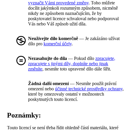
vyznačit Vámi provedené změny
. Toho můžete
docílit jakýmkoli rozumným způsobem, nicméně
nikdy ne způsobem naznačujícím, že by
poskytovatel licence schvaloval nebo podporoval
Vás nebo Váš způsob užití díla.
Neužívejte dílo komerčně
— Je zakázáno užívat
dílo pro
komerční účely
.
Nezasahujte do díla
— Pokud dílo
zpracujete,
zpracujete s jinými díly, doplníte nebo jinak
změníte
, nesmíte toto upravené dílo dále šířit.
Žádná další omezení
— Nesmíte použít právní
omezení nebo
účinné technické prostředky ochrany
,
které by omezovaly ostatní v možnostech
poskytnutých touto licencí.
Poznámky:
Touto licencí se není třeba řídit ohledně částí materiálu, které