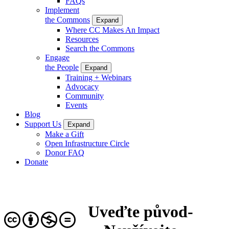
FAQs
Implement
the Commons
Expand
Where CC Makes An Impact
Resources
Search the Commons
Engage
the People
Expand
Training + Webinars
Advocacy
Community
Events
Blog
Support Us
Expand
Make a Gift
Open Infrastructure Circle
Donor FAQ
Donate
Uveďte původ-