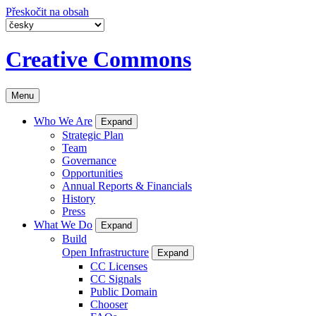
Přeskočit na obsah
Creative Commons
Menu
Who We Are
Expand
Strategic Plan
Team
Governance
Opportunities
Annual Reports & Financials
History
Press
What We Do
Expand
Build
Open Infrastructure
Expand
CC Licenses
CC Signals
Public Domain
Chooser