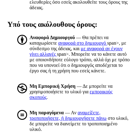
ελευθερίες όσο εσείς ακολουθείτε τους όρους της
άδειας.
Υπό τους ακόλουθους όρους:
Αναφορά Δημιουργού
— Θα πρέπει να
καταχωρίσετε
αναφορά στο δημιουργό
span>, με
σύνδεσμο της άδειας, και
με αναφορά αν έχουν
γίνει αλλαγές
span>. Μπορείτε να το κάνετε αυτό
με οποιονδήποτε εύλογο τρόπο, αλλά όχι με τρόπο
που να υπονοεί ότι ο δημιουργός αποδέχεται το
έργο σας ή τη χρήση που εσείς κάνετε.
Μη Εμπορική Χρήση
— Δε μπορείτε να
χρησιμοποιήσετε το υλικό για
εμπορικούς
σκοπούς
.
Μη παραγόμενα
— Αν
αναμείξετε,
τροποποιήσετε, ή δημιουργήσετε πάνω
στο υλικό,
δε μπορείτε να διανείμετε το τροποποιημένο
υλικό.