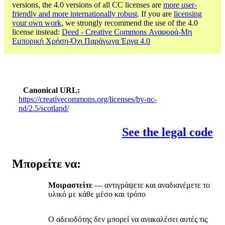
versions, the 4.0 versions of all CC licenses are
more user-
friendly and more internationally robust
. If you are
licensing
your own work
, we strongly recommend the use of the 4.0
license instead:
Deed - Creative Commons Αναφορά-Μη
Εμπορική Χρήση-Όχι Παράγωγα Έργα 4.0
Canonical URL
https://creativecommons.org/licenses/by-nc-
nd/2.5/scotland/
See the legal code
Μπορείτε να:
Μοιραστείτε
— αντιγράψετε και αναδιανέμετε το
υλικό με κάθε μέσο και τρόπο
Ο αδειοδότης δεν μπορεί να ανακαλέσει αυτές τις