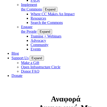
FAQs
Implement
the Commons
Expand
Where CC Makes An Impact
Resources
Search the Commons
Engage
the People
Expand
Training + Webinars
Advocacy
Community
Events
Blog
Support Us
Expand
Make a Gift
Open Infrastructure Circle
Donor FAQ
Donate
Αναφορά