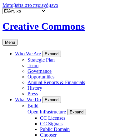
Μεταβείτε στο περιεχόμενο
Creative Commons
Menu
Who We Are
Expand
Strategic Plan
Team
Governance
Opportunities
Annual Reports & Financials
History
Press
What We Do
Expand
Build
Open Infrastructure
Expand
CC Licenses
CC Signals
Public Domain
Chooser