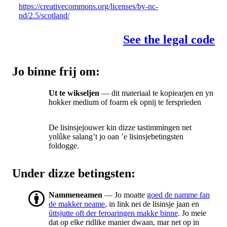
https://creativecommons.org/licenses/by-nc-
nd/2.5/scotland/
See the legal code
Jo binne frij om:
Ut te wikseljen
— dit materiaal te kopiearjen en yn
hokker medium of foarm ek opnij te fersprieden
De lisinsjejouwer kin dizze tastimmingen net
ynlûke salang’t jo oan ’e lisinsjebetingsten
foldogge.
Under dizze betingsten:
Nammeneamen
— Jo moatte
goed de namme fan
de makker neame
, in link nei de lisinsje jaan en
úttsjutte oft der feroaringen makke binne
. Jo meie
dat op elke ridlike manier dwaan, mar net op in