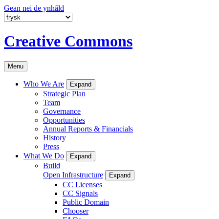
Gean nei de ynhâld
Creative Commons
Menu
Who We Are
Expand
Strategic Plan
Team
Governance
Opportunities
Annual Reports & Financials
History
Press
What We Do
Expand
Build
Open Infrastructure
Expand
CC Licenses
CC Signals
Public Domain
Chooser