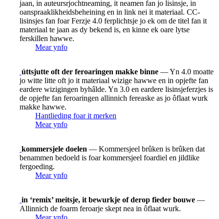
jaan, in auteursrjochtneaming, it neamen fan jo lisinsje, in
oanspraaklikheidsbeheining en in link nei it materiaal. CC-
lisinsjes fan foar Ferzje 4.0 ferplichtsje jo ek om de titel fan it
materiaal te jaan as dy bekend is, en kinne ek oare lytse
ferskillen hawwe.
Mear ynfo
úttsjutte oft der feroaringen makke binne
— Yn 4.0 moatte
jo witte litte oft jo it materiaal wizige hawwe en in opjefte fan
eardere wizigingen byhâlde. Yn 3.0 en eardere lisinsjeferzjes is
de opjefte fan feroaringen allinnich fereaske as jo ôflaat wurk
makke hawwe.
Hantlieding foar it merken
Mear ynfo
kommersjele doelen
— Kommersjeel brûken is brûken dat
benammen bedoeld is foar kommersjeel foardiel en jildlike
fergoeding.
Mear ynfo
in ‘remix’ meitsje, it bewurkje of derop fieder bouwe
—
Allinnich de foarm feroarje skept nea in ôflaat wurk.
Mear ynfo