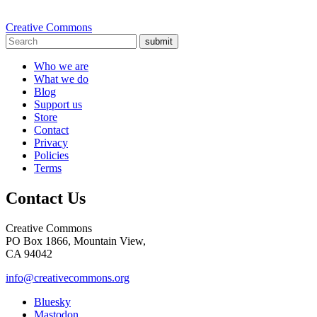
Creative Commons
submit
Who we are
What we do
Blog
Support us
Store
Contact
Privacy
Policies
Terms
Contact Us
Creative Commons
PO Box 1866, Mountain View,
CA 94042
info@creativecommons.org
Bluesky
Mastodon