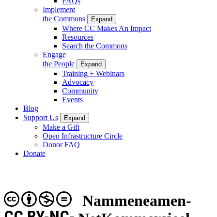
FAQs
Implement
the Commons
Expand
Where CC Makes An Impact
Resources
Search the Commons
Engage
the People
Expand
Training + Webinars
Advocacy
Community
Events
Blog
Support Us
Expand
Make a Gift
Open Infrastructure Circle
Donor FAQ
Donate
Nammeneamen-
CC BY-NC-