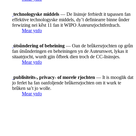
technologyske middels
— De lisinsje ferbiedt it tapassen fan
effektive technologyske middels, dy’t definiearre binne ûnder
ferwizing nei kêst 11 fan it WIPO Auteursrjochtferdrach.
Mear ynfo
útsûndering of beheining
— Oan de brûkersrjochten op grûn
fan útsûnderingen en beheiningen yn de Auteurswet, lykas it
sitaatrjocht, wurdt gjin ôfbrek dien troch de CC-lisinsjes.
Mear ynfo
publisiteits-, privacy- of morele rjochten
— It is mooglik dat
jo ferlet ha fan oanfoljende brûkersrjochten om it wurk te
brûken sa’t jo wolle.
Mear ynfo