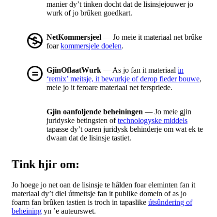
manier dy’t tinken docht dat de lisinsjejouwer jo
wurk of jo brûken goedkart.
NetKommersjeel
— Jo meie it materiaal net brûke
foar
kommersjele doelen
.
GjinOflaatWurk
— As jo fan it materiaal
in
‘remix’ meitsje, it bewurkje of derop fieder bouwe
,
meie jo it feroare materiaal net ferspriede.
Gjin oanfoljende beheiningen
— Jo meie gjin
juridyske betingsten of
technologyske middels
tapasse dy’t oaren juridysk behinderje om wat ek te
dwaan dat de lisinsje tastiet.
Tink hjir om:
Jo hoege jo net oan de lisinsje te hâlden foar eleminten fan it
materiaal dy’t diel útmeitsje fan it publike domein of as jo
foarm fan brûken tastien is troch in tapaslike
útsûndering of
beheining
yn ’e auteurswet.