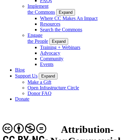
FAQs
Implement
the Commons
Expand
Where CC Makes An Impact
Resources
Search the Commons
Engage
the People
Expand
Training + Webinars
Advocacy
Community
Events
Blog
Support Us
Expand
Make a Gift
Open Infrastructure Circle
Donor FAQ
Donate
Attribution-
CC BY-NC-