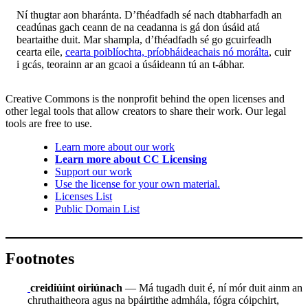
Ní thugtar aon bharánta. D’fhéadfadh sé nach dtabharfadh an
ceadúnas gach ceann de na ceadanna is gá don úsáid atá
beartaithe duit. Mar shampla, d’fhéadfadh sé go gcuirfeadh
cearta eile,
cearta poiblíochta, príobháideachais nó morálta
, cuir
i gcás, teorainn ar an gcaoi a úsáideann tú an t-ábhar.
Creative Commons is the nonprofit behind the open licenses and
other legal tools that allow creators to share their work. Our legal
tools are free to use.
Learn more about our work
Learn more about CC Licensing
Support our work
Use the license for your own material.
Licenses List
Public Domain List
Footnotes
creidiúint oiriúnach
— Má tugadh duit é, ní mór duit ainm an
chruthaitheora agus na bpáirtithe admhála, fógra cóipchirt,