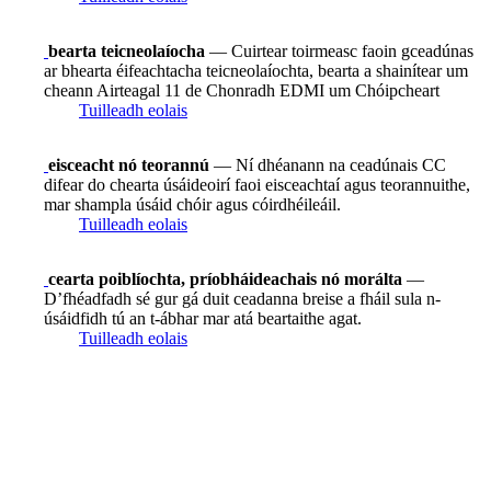
bearta teicneolaíocha
— Cuirtear toirmeasc faoin gceadúnas
ar bhearta éifeachtacha teicneolaíochta, bearta a shainítear um
cheann Airteagal 11 de Chonradh EDMI um Chóipcheart
Tuilleadh eolais
eisceacht nó teorannú
— Ní dhéanann na ceadúnais CC
difear do chearta úsáideoirí faoi eisceachtaí agus teorannuithe,
mar shampla úsáid chóir agus cóirdhéileáil.
Tuilleadh eolais
cearta poiblíochta, príobháideachais nó morálta
—
D’fhéadfadh sé gur gá duit ceadanna breise a fháil sula n-
úsáidfidh tú an t-ábhar mar atá beartaithe agat.
Tuilleadh eolais