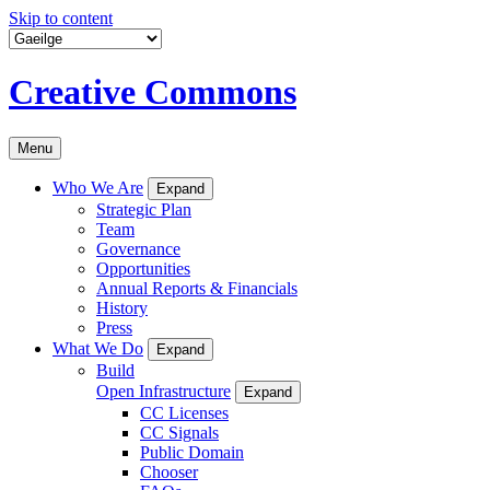
Skip to content
Creative Commons
Menu
Who We Are
Expand
Strategic Plan
Team
Governance
Opportunities
Annual Reports & Financials
History
Press
What We Do
Expand
Build
Open Infrastructure
Expand
CC Licenses
CC Signals
Public Domain
Chooser