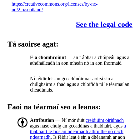
https://creativecommons.org/licenses/by-nc-
nd/2.5/scotland/
See the legal code
Tá saoirse agat:
É a chomhroinnt
— an t-ábhar a chóipeáil agus a
athdháileadh in aon mheán nó in aon fhormaid
Ní féidir leis an gceadúnóir na saoirsí sin a
chúlghairm a fhad agus a chloífidh tú le téarmaí an
cheadúnais.
Faoi na téarmaí seo a leanas:
Attribution
— Ní mór duit
creidiúint oiriúnach
agus nasc chuig an gceadúnas a thabhairt, agus
a
thabhairt le fios an ndearnadh athruithe nó nach
ndearnadh
. Is féidir leat é sin a dhéanamh ar aon