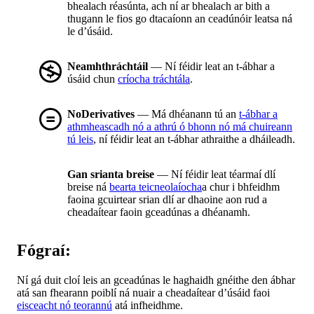
bhealach réasúnta, ach ní ar bhealach ar bith a
thugann le fios go dtacaíonn an ceadúnóir leatsa ná
le d’úsáid.
Neamhthráchtáil
— Ní féidir leat an t-ábhar a
úsáid chun
críocha tráchtála
.
NoDerivatives
— Má dhéanann tú an
t-ábhar a
athmheascadh nó a athrú ó bhonn nó má chuireann
tú leis
, ní féidir leat an t-ábhar athraithe a dháileadh.
Gan srianta breise
— Ní féidir leat téarmaí dlí
breise ná
bearta teicneolaíocha
a chur i bhfeidhm
faoina gcuirtear srian dlí ar dhaoine aon rud a
cheadaítear faoin gceadúnas a dhéanamh.
Fógraí:
Ní gá duit cloí leis an gceadúnas le haghaidh gnéithe den ábhar
atá san fhearann poiblí ná nuair a cheadaítear d’úsáid faoi
eisceacht nó teorannú
atá infheidhme.