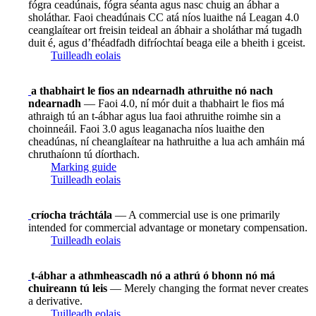
fógra ceadúnais, fógra séanta agus nasc chuig an ábhar a
sholáthar. Faoi cheadúnais CC atá níos luaithe ná Leagan 4.0
ceanglaítear ort freisin teideal an ábhair a sholáthar má tugadh
duit é, agus d’fhéadfadh difríochtaí beaga eile a bheith i gceist.
Tuilleadh eolais
a thabhairt le fios an ndearnadh athruithe nó nach
ndearnadh
— Faoi 4.0, ní mór duit a thabhairt le fios má
athraigh tú an t-ábhar agus lua faoi athruithe roimhe sin a
choinneáil. Faoi 3.0 agus leaganacha níos luaithe den
cheadúnas, ní cheanglaítear na hathruithe a lua ach amháin má
chruthaíonn tú díorthach.
Marking guide
Tuilleadh eolais
críocha tráchtála
— A commercial use is one primarily
intended for commercial advantage or monetary compensation.
Tuilleadh eolais
t-ábhar a athmheascadh nó a athrú ó bhonn nó má
chuireann tú leis
— Merely changing the format never creates
a derivative.
Tuilleadh eolais