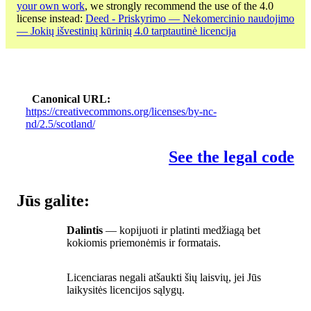
your own work
, we strongly recommend the use of the 4.0
license instead:
Deed - Priskyrimo — Nekomercinio naudojimo
— Jokių išvestinių kūrinių 4.0 tarptautinė licencija
Canonical URL
https://creativecommons.org/licenses/by-nc-
nd/2.5/scotland/
See the legal code
Jūs galite:
Dalintis
— kopijuoti ir platinti medžiagą bet
kokiomis priemonėmis ir formatais.
Licenciaras negali atšaukti šių laisvių, jei Jūs
laikysitės licencijos sąlygų.