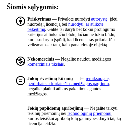
Šiomis sąlygomis:
Priskyrimas
— Privalote nurodyti
autorystę
, įdėti
nuorodą į licenciją bei
nurodyti, ar atlikote
pakeitimų
. Galite tai daryti bet kokiu protingumo
kriterijus atitinkančiu būdu, tačiau ne tokiu būdu,
kuris sudarytų įspūdį, kad licenciaras pritaria Jūsų
veiksmams ar tam, kaip panaudotoje objektą.
Nekomercinis
— Negalite naudoti medžiagos
komerciniais tikslais
.
Jokių išvestinių kūrinių
— Jei
remiksuojate,
perdirbate ar kuriate šios medžiagos pagrindu
,
negalite platinti atlikus pakeitimus gautos
medžiagos.
Jokių papildomų apribojimų
— Negalite taikyti
teisinių priemonių nei
technologinių priemonių
,
kurios teisiškai apribotų kitų galimybes daryti tai, ką
licencija leidžia.