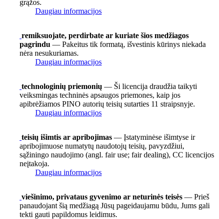
grąžos.
Daugiau informacijos
remiksuojate, perdirbate ar kuriate šios medžiagos
pagrindu
— Pakeitus tik formatą, išvestinis kūrinys niekada
nėra nesukuriamas.
Daugiau informacijos
technologinių priemonių
— Ši licencija draudžia taikyti
veiksmingas techninės apsaugos priemones, kaip jos
apibrėžiamos PINO autorių teisių sutarties 11 straipsnyje.
Daugiau informacijos
teisių išimtis ar apribojimas
— Įstatyminėse išimtyse ir
apribojimuose numatytų naudotojų teisių, pavyzdžiui,
sąžiningo naudojimo (angl. fair use; fair dealing), CC licencijos
neįtakoja.
Daugiau informacijos
viešinimo, privataus gyvenimo ar neturinės teisės
— Prieš
panaudojant šią medžiagą Jūsų pageidaujamu būdu, Jums gali
tekti gauti papildomus leidimus.