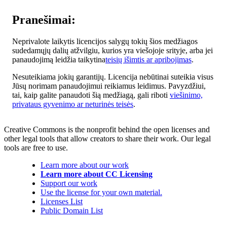
Pranešimai:
Neprivalote laikytis licencijos salygų tokių šios medžiagos
sudedamųjų dalių atžvilgiu, kurios yra viešojoje srityje, arba jei
panaudojimą leidžia taikytina
teisių išimtis ar apribojimas
.
Nesuteikiama jokių garantijų. Licencija nebūtinai suteikia visus
Jūsų norimam panaudojimui reikiamus leidimus. Pavyzdžiui,
tai, kaip galite panaudoti šią medžiagą, gali riboti
viešinimo,
privataus gyvenimo ar neturinės teisės
.
Creative Commons is the nonprofit behind the open licenses and
other legal tools that allow creators to share their work. Our legal
tools are free to use.
Learn more about our work
Learn more about CC Licensing
Support our work
Use the license for your own material.
Licenses List
Public Domain List