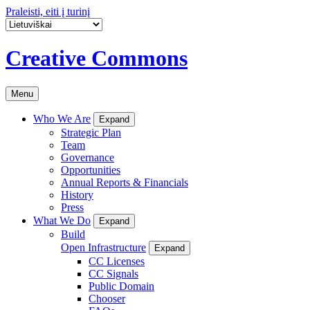
Praleisti, eiti į turinį
Creative Commons
Menu
Who We Are
Expand
Strategic Plan
Team
Governance
Opportunities
Annual Reports & Financials
History
Press
What We Do
Expand
Build
Open Infrastructure
Expand
CC Licenses
CC Signals
Public Domain
Chooser