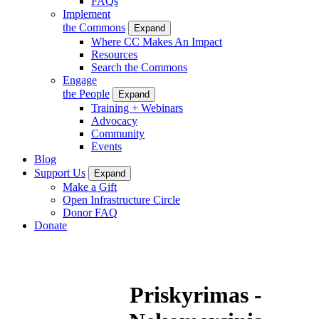
FAQs
Implement
the Commons
Expand
Where CC Makes An Impact
Resources
Search the Commons
Engage
the People
Expand
Training + Webinars
Advocacy
Community
Events
Blog
Support Us
Expand
Make a Gift
Open Infrastructure Circle
Donor FAQ
Donate
Priskyrimas -