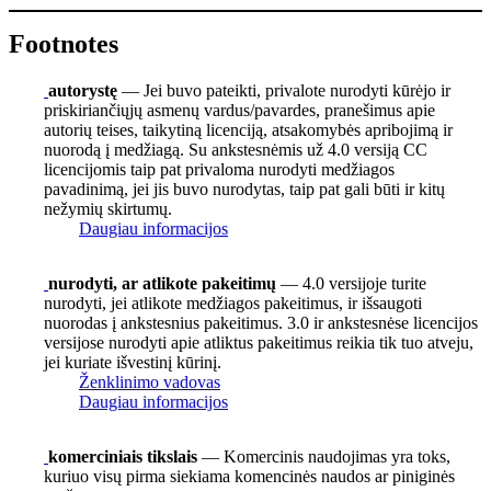
Footnotes
autorystę
— Jei buvo pateikti, privalote nurodyti kūrėjo ir
priskiriančiųjų asmenų vardus/pavardes, pranešimus apie
autorių teises, taikytiną licenciją, atsakomybės apribojimą ir
nuorodą į medžiagą. Su ankstesnėmis už 4.0 versiją CC
licencijomis taip pat privaloma nurodyti medžiagos
pavadinimą, jei jis buvo nurodytas, taip pat gali būti ir kitų
nežymių skirtumų.
Daugiau informacijos
nurodyti, ar atlikote pakeitimų
— 4.0 versijoje turite
nurodyti, jei atlikote medžiagos pakeitimus, ir išsaugoti
nuorodas į ankstesnius pakeitimus. 3.0 ir ankstesnėse licencijos
versijose nurodyti apie atliktus pakeitimus reikia tik tuo atveju,
jei kuriate išvestinį kūrinį.
Ženklinimo vadovas
Daugiau informacijos
komerciniais tikslais
— Komercinis naudojimas yra toks,
kuriuo visų pirma siekiama komencinės naudos ar piniginės