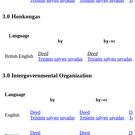
Teisinių sąlygų sąvadas
Teisinių sąlygų sąvadas
Tei
3.0 Honkongas
Language
by
by-nc
Deed
Deed
British English
Teisinių sąlygų sąvadas
Teisinių sąlygų sąvadas
3.0 Intergovernmental Organization
Language
by
by-nc
Deed
Deed
De
English
Teisinių sąlygų sąvadas
Teisinių sąlygų sąvadas
Tei
Deed
Deed
De