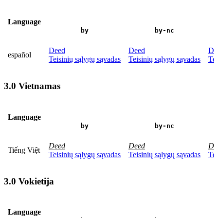
Language
by
by-nc
Deed
Deed
De
español
Teisinių sąlygų sąvadas
Teisinių sąlygų sąvadas
Tei
3.0 Vietnamas
Language
by
by-nc
Deed
Deed
De
Tiếng Việt
Teisinių sąlygų sąvadas
Teisinių sąlygų sąvadas
Tei
3.0 Vokietija
Language