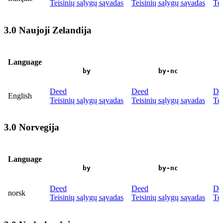
Teisinių sąlygų sąvadas
Teisinių sąlygų sąvadas
Tei
3.0 Naujoji Zelandija
Language
by
by-nc
Deed
Deed
De
English
Teisinių sąlygų sąvadas
Teisinių sąlygų sąvadas
Tei
3.0 Norvegija
Language
by
by-nc
Deed
Deed
De
norsk
Teisinių sąlygų sąvadas
Teisinių sąlygų sąvadas
Tei