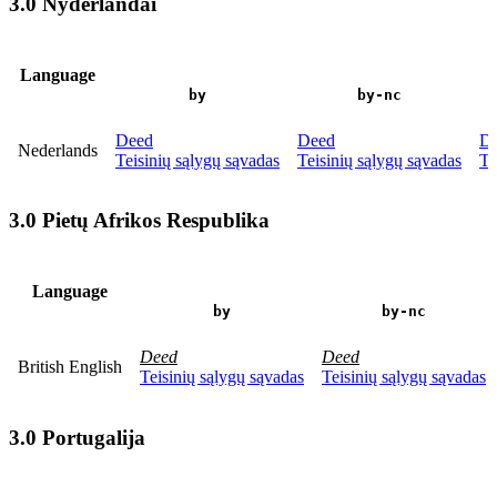
3.0 Nyderlandai
Language
by
by-nc
Deed
Deed
D
Nederlands
Teisinių sąlygų sąvadas
Teisinių sąlygų sąvadas
Te
3.0 Pietų Afrikos Respublika
Language
by
by-nc
Deed
Deed
British English
Teisinių sąlygų sąvadas
Teisinių sąlygų sąvadas
3.0 Portugalija