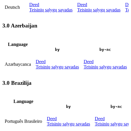
Deed
Deed
De
Deutsch
Teisinių sąlygų sąvadas
Teisinių sąlygų sąvadas
Tei
3.0 Azerbaijan
Language
by
by-nc
Deed
Deed
Azərbaycanca
Teisinių sąlygų sąvadas
Teisinių sąlygų sąvadas
3.0 Brazilija
Language
by
by-nc
Deed
Deed
Português Brasileiro
Teisinių sąlygų sąvadas
Teisinių sąlygų sąv