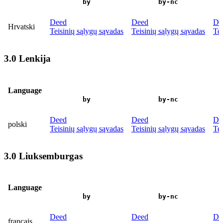
by
by-nc
Deed
Deed
De
Hrvatski
Teisinių sąlygų sąvadas
Teisinių sąlygų sąvadas
Tei
3.0 Lenkija
Language
by
by-nc
Deed
Deed
De
polski
Teisinių sąlygų sąvadas
Teisinių sąlygų sąvadas
Tei
3.0 Liuksemburgas
Language
by
by-nc
Deed
Deed
De
français