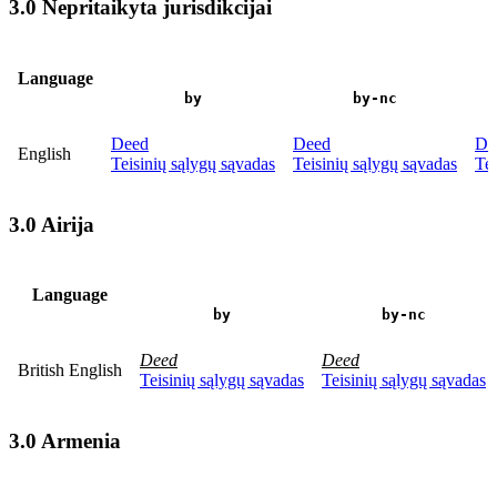
3.0 Nepritaikyta jurisdikcijai
Language
by
by-nc
Deed
Deed
De
English
Teisinių sąlygų sąvadas
Teisinių sąlygų sąvadas
Tei
3.0 Airija
Language
by
by-nc
Deed
Deed
British English
Teisinių sąlygų sąvadas
Teisinių sąlygų sąvadas
3.0 Armenia