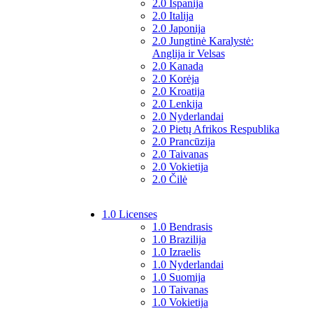
2.0 Ispanija
2.0 Italija
2.0 Japonija
2.0 Jungtinė Karalystė:
Anglija ir Velsas
2.0 Kanada
2.0 Korėja
2.0 Kroatija
2.0 Lenkija
2.0 Nyderlandai
2.0 Pietų Afrikos Respublika
2.0 Prancūzija
2.0 Taivanas
2.0 Vokietija
2.0 Čilė
1.0 Licenses
1.0 Bendrasis
1.0 Brazilija
1.0 Izraelis
1.0 Nyderlandai
1.0 Suomija
1.0 Taivanas
1.0 Vokietija