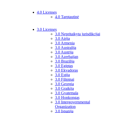
4.0 Licenses
4.0 Tarptautinė
3.0 Licenses
3.0 Nepritaikyta jurisdikcijai
3.0 Airija
3.0 Armenia
3.0 Australija
3.0 Austrija
3.0 Azerbaijan
3.0 Brazilija
3.0 Egiptas
3.0 Ekvadoras
3.0 Estija
3.0 Filipinai
3.0 Georgia
3.0 Graikija
3.0 Gvatemala
3.0 Honkongas
3.0 Intergovernmental
Organization
3.0 Ispanija