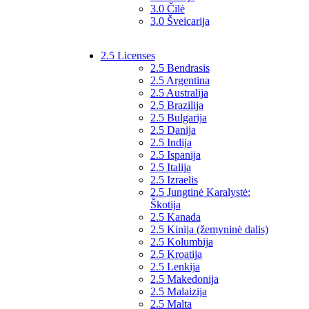
3.0 Čilė
3.0 Šveicarija
2.5 Licenses
2.5 Bendrasis
2.5 Argentina
2.5 Australija
2.5 Brazilija
2.5 Bulgarija
2.5 Danija
2.5 Indija
2.5 Ispanija
2.5 Italija
2.5 Izraelis
2.5 Jungtinė Karalystė:
Škotija
2.5 Kanada
2.5 Kinija (žemyninė dalis)
2.5 Kolumbija
2.5 Kroatija
2.5 Lenkija
2.5 Makedonija
2.5 Malaizija
2.5 Malta