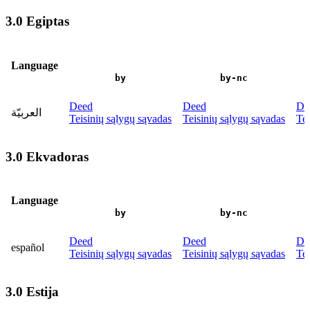
3.0 Egiptas
Language
by
by-nc
Deed
Deed
De
العربيّة
Teisinių sąlygų sąvadas
Teisinių sąlygų sąvadas
Tei
3.0 Ekvadoras
Language
by
by-nc
Deed
Deed
De
español
Teisinių sąlygų sąvadas
Teisinių sąlygų sąvadas
Tei
3.0 Estija