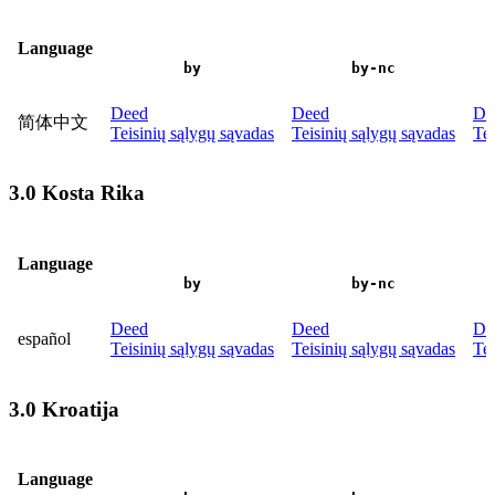
Language
by
by-nc
Deed
Deed
De
简体中文
Teisinių sąlygų sąvadas
Teisinių sąlygų sąvadas
Tei
3.0 Kosta Rika
Language
by
by-nc
Deed
Deed
De
español
Teisinių sąlygų sąvadas
Teisinių sąlygų sąvadas
Tei
3.0 Kroatija
Language