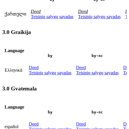
Deed
Deed
D
ქართული
Teisinių sąlygų sąvadas
Teisinių sąlygų sąvadas
Te
3.0 Graikija
Language
by
by-nc
Deed
Deed
De
Ελληνικά
Teisinių sąlygų sąvadas
Teisinių sąlygų sąvadas
Tei
3.0 Gvatemala
Language
by
by-nc
Deed
Deed
De
español