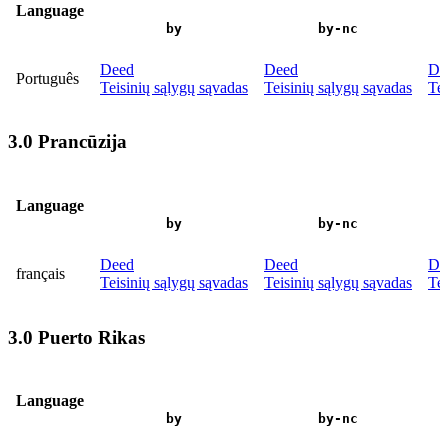
Language
by
by-nc
Deed
Deed
De
Português
Teisinių sąlygų sąvadas
Teisinių sąlygų sąvadas
Tei
3.0 Prancūzija
Language
by
by-nc
Deed
Deed
De
français
Teisinių sąlygų sąvadas
Teisinių sąlygų sąvadas
Tei
3.0 Puerto Rikas
Language
by
by-nc