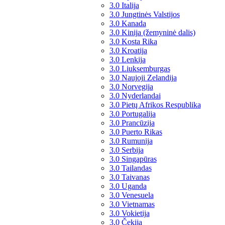
3.0 Italija
3.0 Jungtinės Valstijos
3.0 Kanada
3.0 Kinija (žemyninė dalis)
3.0 Kosta Rika
3.0 Kroatija
3.0 Lenkija
3.0 Liuksemburgas
3.0 Naujoji Zelandija
3.0 Norvegija
3.0 Nyderlandai
3.0 Pietų Afrikos Respublika
3.0 Portugalija
3.0 Prancūzija
3.0 Puerto Rikas
3.0 Rumunija
3.0 Serbija
3.0 Singapūras
3.0 Tailandas
3.0 Taivanas
3.0 Uganda
3.0 Venesuela
3.0 Vietnamas
3.0 Vokietija
3.0 Čekija