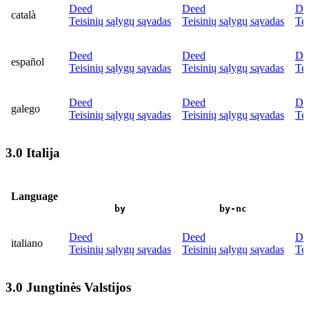
Deed
Deed
De
català
Teisinių sąlygų sąvadas
Teisinių sąlygų sąvadas
Tei
Deed
Deed
De
español
Teisinių sąlygų sąvadas
Teisinių sąlygų sąvadas
Tei
Deed
Deed
De
galego
Teisinių sąlygų sąvadas
Teisinių sąlygų sąvadas
Tei
3.0 Italija
Language
by
by-nc
Deed
Deed
De
italiano
Teisinių sąlygų sąvadas
Teisinių sąlygų sąvadas
Tei
3.0 Jungtinės Valstijos