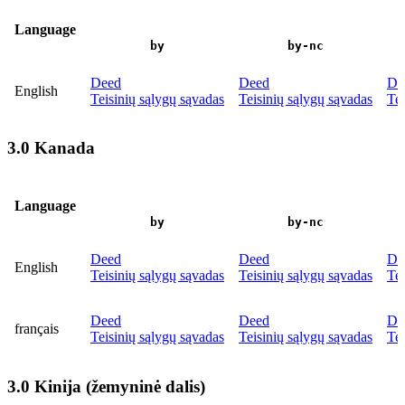
Language
by
by-nc
Deed
Deed
De
English
Teisinių sąlygų sąvadas
Teisinių sąlygų sąvadas
Tei
3.0 Kanada
Language
by
by-nc
Deed
Deed
De
English
Teisinių sąlygų sąvadas
Teisinių sąlygų sąvadas
Tei
Deed
Deed
De
français
Teisinių sąlygų sąvadas
Teisinių sąlygų sąvadas
Tei
3.0 Kinija (žemyninė dalis)