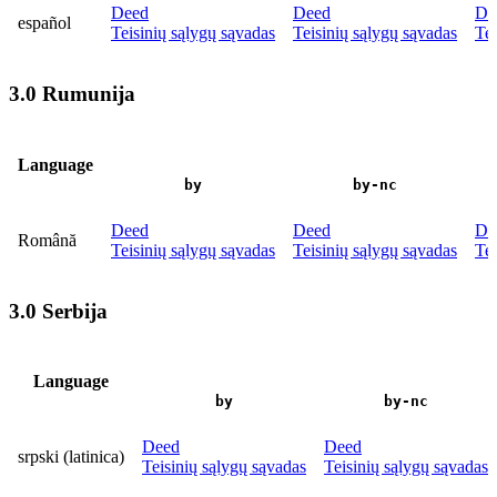
Deed
Deed
De
español
Teisinių sąlygų sąvadas
Teisinių sąlygų sąvadas
Tei
3.0 Rumunija
Language
by
by-nc
Deed
Deed
De
Română
Teisinių sąlygų sąvadas
Teisinių sąlygų sąvadas
Tei
3.0 Serbija
Language
by
by-nc
Deed
Deed
srpski (latinica)
Teisinių sąlygų sąvadas
Teisinių sąlygų sąvadas