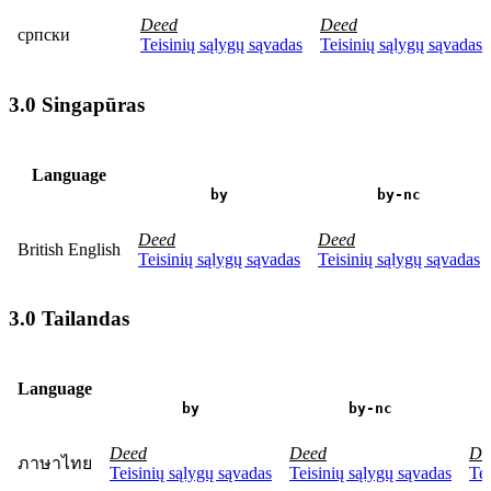
Deed
Deed
српски
Teisinių sąlygų sąvadas
Teisinių sąlygų sąvadas
3.0 Singapūras
Language
by
by-nc
Deed
Deed
British English
Teisinių sąlygų sąvadas
Teisinių sąlygų sąvadas
3.0 Tailandas
Language
by
by-nc
Deed
Deed
De
ภาษาไทย
Teisinių sąlygų sąvadas
Teisinių sąlygų sąvadas
Tei