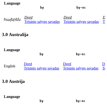
Language
by
by-nc
Deed
Deed
De
հայերեն
Teisinių sąlygų sąvadas
Teisinių sąlygų sąvadas
Te
3.0 Australija
Language
by
by-nc
Deed
Deed
De
English
Teisinių sąlygų sąvadas
Teisinių sąlygų sąvadas
Tei
3.0 Austrija
Language
by
by-nc