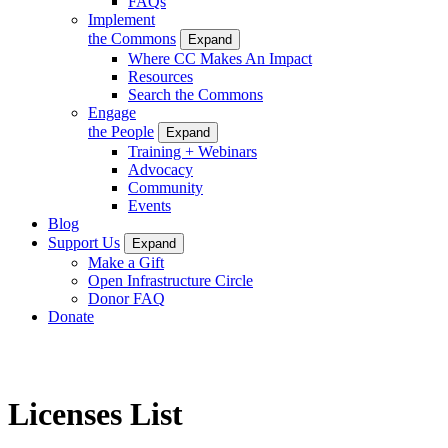
FAQs
Implement
the Commons
Expand
Where CC Makes An Impact
Resources
Search the Commons
Engage
the People
Expand
Training + Webinars
Advocacy
Community
Events
Blog
Support Us
Expand
Make a Gift
Open Infrastructure Circle
Donor FAQ
Donate
Licenses List