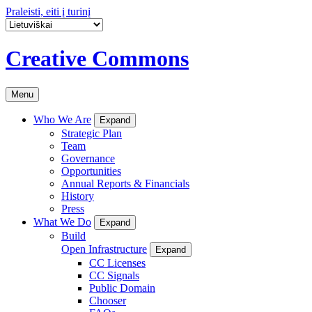
Praleisti, eiti į turinį
Creative Commons
Menu
Who We Are
Expand
Strategic Plan
Team
Governance
Opportunities
Annual Reports & Financials
History
Press
What We Do
Expand
Build
Open Infrastructure
Expand
CC Licenses
CC Signals
Public Domain
Chooser