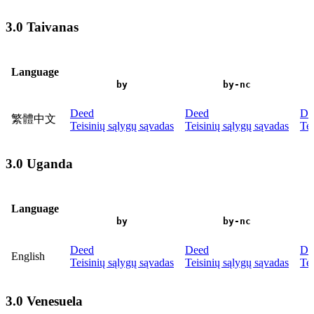
3.0 Taivanas
Language
by
by-nc
Deed
Deed
De
繁體中文
Teisinių sąlygų sąvadas
Teisinių sąlygų sąvadas
Tei
3.0 Uganda
Language
by
by-nc
Deed
Deed
De
English
Teisinių sąlygų sąvadas
Teisinių sąlygų sąvadas
Tei
3.0 Venesuela