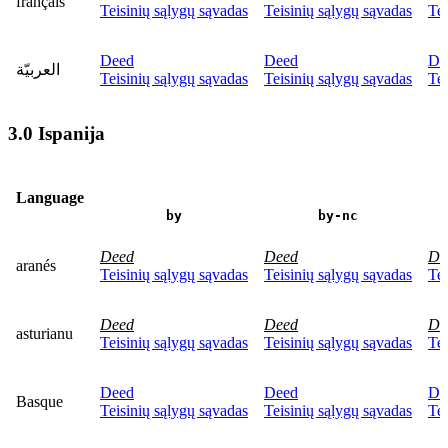
français
Teisinių sąlygų sąvadas
Teisinių sąlygų sąvadas
Tei
Deed
Deed
De
العربيّة
Teisinių sąlygų sąvadas
Teisinių sąlygų sąvadas
Tei
3.0 Ispanija
Language
by
by-nc
Deed
Deed
De
aranés
Teisinių sąlygų sąvadas
Teisinių sąlygų sąvadas
Tei
Deed
Deed
De
asturianu
Teisinių sąlygų sąvadas
Teisinių sąlygų sąvadas
Tei
Deed
Deed
De
Basque
Teisinių sąlygų sąvadas
Teisinių sąlygų sąvadas
Tei