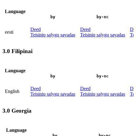
Language
by
by-nc
Deed
Deed
De
eesti
Teisinių sąlygų sąvadas
Teisinių sąlygų sąvadas
Tei
3.0 Filipinai
Language
by
by-nc
Deed
Deed
De
English
Teisinių sąlygų sąvadas
Teisinių sąlygų sąvadas
Tei
3.0 Georgia
Language
by
by-nc