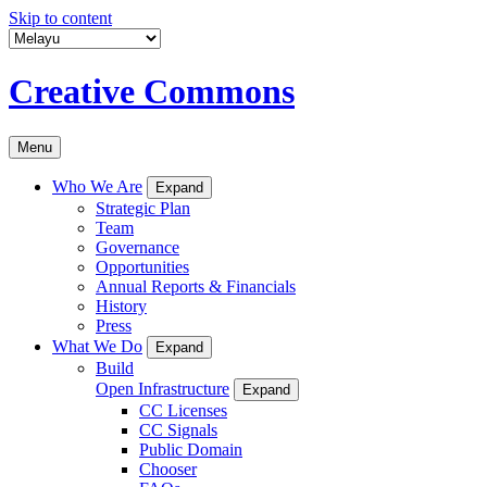
Skip to content
Creative Commons
Menu
Who We Are
Expand
Strategic Plan
Team
Governance
Opportunities
Annual Reports & Financials
History
Press
What We Do
Expand
Build
Open Infrastructure
Expand
CC Licenses
CC Signals
Public Domain
Chooser