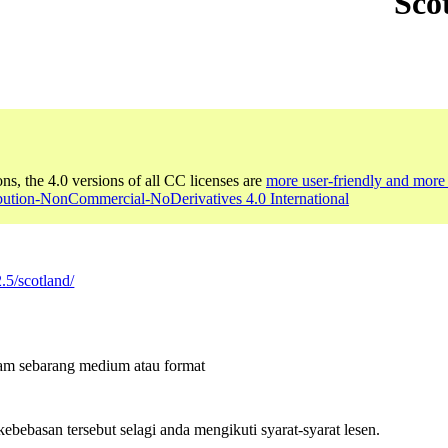
Sco
ons, the 4.0 versions of all CC licenses are
more user-friendly and more 
ibution-NonCommercial-NoDerivatives 4.0 International
.5/scotland/
lam sebarang medium atau format
bebasan tersebut selagi anda mengikuti syarat-syarat lesen.