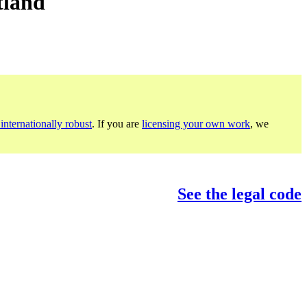
tland
internationally robust
. If you are
licensing your own work
, we
See the legal code