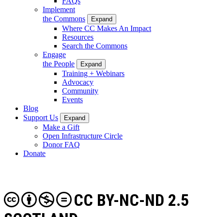
FAQs
Implement
the Commons
Expand
Where CC Makes An Impact
Resources
Search the Commons
Engage
the People
Expand
Training + Webinars
Advocacy
Community
Events
Blog
Support Us
Expand
Make a Gift
Open Infrastructure Circle
Donor FAQ
Donate
CC BY-NC-ND 2.5