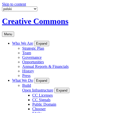
Skip to content
Creative Commons
Menu
Who We Are
Expand
Strategic Plan
Team
Governance
Opportunities
Annual Reports & Financials
History
Press
What We Do
Expand
Build
Open Infrastructure
Expand
CC Licenses
CC Signals
Public Domain
Chooser