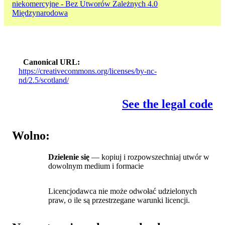
niekomercyjne - Bez Utworów Zależnych 4.0
Międzynarodowa
Canonical URL
https://creativecommons.org/licenses/by-nc-
nd/2.5/scotland/
See the legal code
Wolno:
Dzielenie się
— kopiuj i rozpowszechniaj utwór w
dowolnym medium i formacie
Licencjodawca nie może odwołać udzielonych
praw, o ile są przestrzegane warunki licencji.