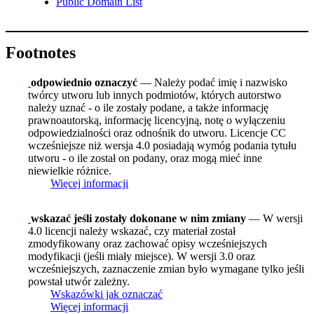
Public Domain List
Footnotes
odpowiednio oznaczyć
— Należy podać imię i nazwisko
twórcy utworu lub innych podmiotów, których autorstwo
należy uznać - o ile zostały podane, a także informację
prawnoautorską, informację licencyjną, notę o wyłączeniu
odpowiedzialności oraz odnośnik do utworu. Licencje CC
wcześniejsze niż wersja 4.0 posiadają wymóg podania tytułu
utworu - o ile został on podany, oraz mogą mieć inne
niewielkie różnice.
Więcej informacji
wskazać jeśli zostały dokonane w nim zmiany
— W wersji
4.0 licencji należy wskazać, czy materiał został
zmodyfikowany oraz zachować opisy wcześniejszych
modyfikacji (jeśli miały miejsce). W wersji 3.0 oraz
wcześniejszych, zaznaczenie zmian było wymagane tylko jeśli
powstał utwór zależny.
Wskazówki jak oznaczać
Więcej informacji