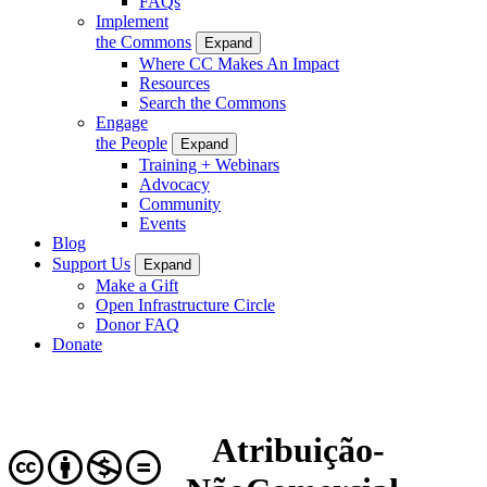
FAQs
Implement
the Commons
Expand
Where CC Makes An Impact
Resources
Search the Commons
Engage
the People
Expand
Training + Webinars
Advocacy
Community
Events
Blog
Support Us
Expand
Make a Gift
Open Infrastructure Circle
Donor FAQ
Donate
Atribuição-