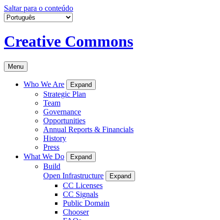
Saltar para o conteúdo
Creative Commons
Menu
Who We Are
Expand
Strategic Plan
Team
Governance
Opportunities
Annual Reports & Financials
History
Press
What We Do
Expand
Build
Open Infrastructure
Expand
CC Licenses
CC Signals
Public Domain
Chooser