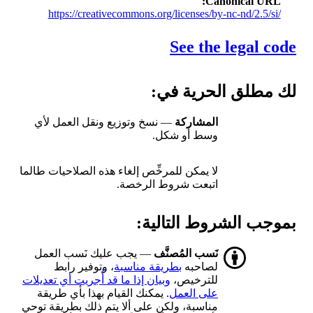
Canonical URL
https://creativecommons.org/licenses/by-nc-nd/2.5/si/
See the legal code
لك مطلق الحرية في:
المشاركة
— نسخ وتوزيع ونقل العمل لأي
وسط أو شكل.
لا يمكن للمرخِّص إلغاء هذه الصلاحيات طالما
اتبعت شروط الرخصة.
بموجب الشروط التالية:
نَسب المُصنَّف
— يجب عليك نَسب العمل
لصاحبه
بطريقة مناسبة
، وتوفير رابط
للترخيص،
وبيان إذا ما قد أُجريت أي تعديلات
على العمل
. يمكنك القيام بهذا بأي طريقة
مناسبة، ولكن على ألا يتم ذلك بطريقة توحي