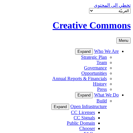
تخطي إلى المحتوى
Creative Commons
Menu
Who We Are
Expand
Strategic Plan
Team
Governance
Opportunities
Annual Reports & Financials
History
Press
What We Do
Expand
Build
Open Infrastructure
Expand
CC Licenses
CC Signals
Public Domain
Chooser