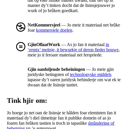
dat op elke ridlike manier dwaan, mar net op in
manier dy’t tinken docht dat de lisinsjejouwer jo
wurk of jo brûken goedkart.
NetKommersjeel
— Jo meie it materiaal net brûke
foar
kommersjele doelen
.
GjinOflaatWurk
— As jo fan it materiaal
in
‘remix’ meitsje, it bewurkje of derop fieder bouwe
,
meie jo it feroare materiaal net ferspriede.
Gjin oanfoljende beheiningen
— Jo meie gjin
juridyske betingsten of
technologyske middels
tapasse dy’t oaren juridysk behinderje om wat ek te
dwaan dat de lisinsje tastiet.
Tink hjir om:
Jo hoege jo net oan de lisinsje te hâlden foar eleminten fan it
materiaal dy’t diel útmeitsje fan it publike domein of as jo
foarm fan brûken tastien is troch in tapaslike
útsûndering of
beheining
yn ’e auteurswet.