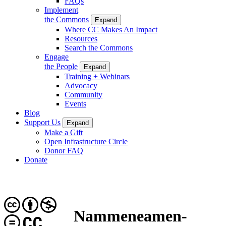
FAQs
Implement
the Commons
Expand
Where CC Makes An Impact
Resources
Search the Commons
Engage
the People
Expand
Training + Webinars
Advocacy
Community
Events
Blog
Support Us
Expand
Make a Gift
Open Infrastructure Circle
Donor FAQ
Donate
Nammeneamen-
CC