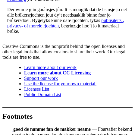
Der wurde gjin garânsjes jûn. It is mooglik dat de lisinsje jo net
alle brûkersrjochten jout dy’t needsaaklik binne foar jo
brûkersdoel. Bygelyks kinne oare rjochten, lykas
publisiteits-,
privacy- of morele rjochten
, begrinzgje hoe’t jo it materiaal
brûke.
Creative Commons is the nonprofit behind the open licenses and
other legal tools that allow creators to share their work. Our legal
tools are free to use.
Learn more about our work
Learn more about CC Licensing
Support our work
Use the license for your own material.
Licenses List
Public Domain List
Footnotes
goed de namme fan de makker neame
— Foarsafier bekend
moatte jo de namme fan de skepper en auteursrjochthawwers