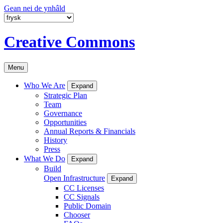
Gean nei de ynhâld
Creative Commons
Menu
Who We Are
Expand
Strategic Plan
Team
Governance
Opportunities
Annual Reports & Financials
History
Press
What We Do
Expand
Build
Open Infrastructure
Expand
CC Licenses
CC Signals
Public Domain
Chooser