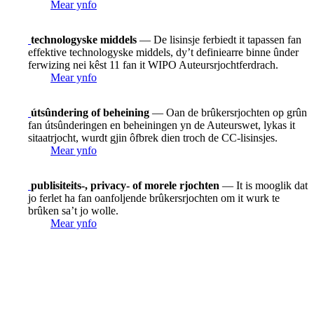
Mear ynfo
technologyske middels
— De lisinsje ferbiedt it tapassen fan
effektive technologyske middels, dy’t definiearre binne ûnder
ferwizing nei kêst 11 fan it WIPO Auteursrjochtferdrach.
Mear ynfo
útsûndering of beheining
— Oan de brûkersrjochten op grûn
fan útsûnderingen en beheiningen yn de Auteurswet, lykas it
sitaatrjocht, wurdt gjin ôfbrek dien troch de CC-lisinsjes.
Mear ynfo
publisiteits-, privacy- of morele rjochten
— It is mooglik dat
jo ferlet ha fan oanfoljende brûkersrjochten om it wurk te
brûken sa’t jo wolle.
Mear ynfo