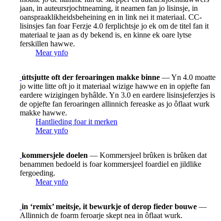
jaan, in auteursrjochtneaming, it neamen fan jo lisinsje, in
oanspraaklikheidsbeheining en in link nei it materiaal. CC-
lisinsjes fan foar Ferzje 4.0 ferplichtsje jo ek om de titel fan it
materiaal te jaan as dy bekend is, en kinne ek oare lytse
ferskillen hawwe.
Mear ynfo
úttsjutte oft der feroaringen makke binne
— Yn 4.0 moatte
jo witte litte oft jo it materiaal wizige hawwe en in opjefte fan
eardere wizigingen byhâlde. Yn 3.0 en eardere lisinsjeferzjes is
de opjefte fan feroaringen allinnich fereaske as jo ôflaat wurk
makke hawwe.
Hantlieding foar it merken
Mear ynfo
kommersjele doelen
— Kommersjeel brûken is brûken dat
benammen bedoeld is foar kommersjeel foardiel en jildlike
fergoeding.
Mear ynfo
in ‘remix’ meitsje, it bewurkje of derop fieder bouwe
—
Allinnich de foarm feroarje skept nea in ôflaat wurk.