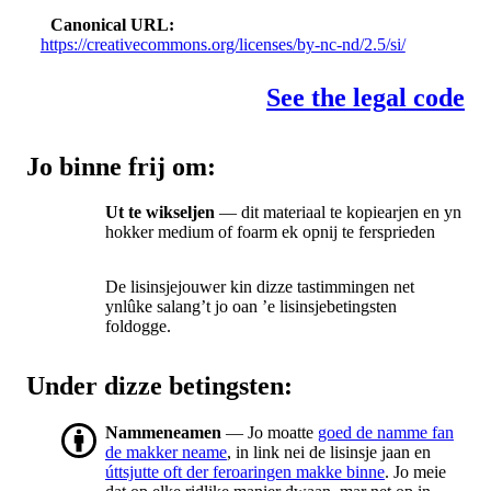
Canonical URL
https://creativecommons.org/licenses/by-nc-nd/2.5/si/
See the legal code
Jo binne frij om:
Ut te wikseljen
— dit materiaal te kopiearjen en yn
hokker medium of foarm ek opnij te fersprieden
De lisinsjejouwer kin dizze tastimmingen net
ynlûke salang’t jo oan ’e lisinsjebetingsten
foldogge.
Under dizze betingsten:
Nammeneamen
— Jo moatte
goed de namme fan
de makker neame
, in link nei de lisinsje jaan en
úttsjutte oft der feroaringen makke binne
. Jo meie