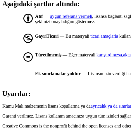
Aşağıdaki şartlar altında:
Atıf
—
uygun referans vermeli
, lisansa bağlantı sa
şeklinizi onayladığını göstermez.
GayriTicari
— Bu materyali
ticari amaçlarla
kullan
Türetilmemiş
— Eğer materyali
karıştırdınızsa,akt
Ek sınırlamalar yoktur
— Lisansın izin verdiği ha
Uyarılar:
Kamu Malı malzemenin lisans koşullarına ya da
ayrıcalık ya da sınırlar
Garanti verilmez. Lisans kullanım amacınıza uygun tüm izinleri sağla
Creative Commons is the nonprofit behind the open licenses and other le