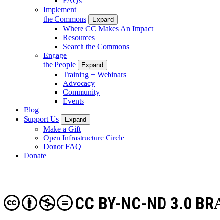
FAQs
Implement
the Commons
Expand
Where CC Makes An Impact
Resources
Search the Commons
Engage
the People
Expand
Training + Webinars
Advocacy
Community
Events
Blog
Support Us
Expand
Make a Gift
Open Infrastructure Circle
Donor FAQ
Donate
CC BY-NC-ND 3.0 BR