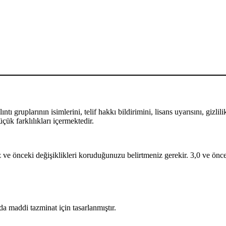
ntı gruplarının isimlerini, telif hakkı bildirimini, lisans uyarısını, gizl
çük farklılıkları içermektedir.
 ve önceki değişiklikleri koruduğunuzu belirtmeniz gerekir. 3,0 ve öncek
da maddi tazminat için tasarlanmıştır.