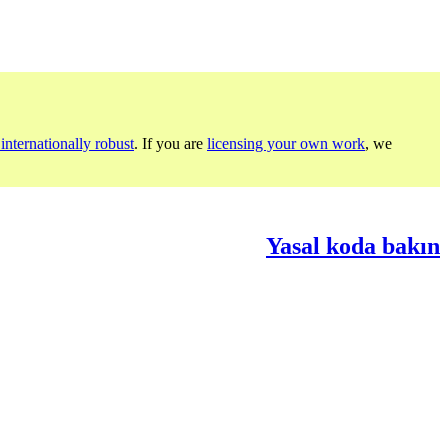
internationally robust
. If you are
licensing your own work
, we
Yasal koda bakın