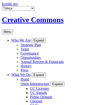
İçeriğe geç
Creative Commons
Menu
Who We Are
Expand
Strategic Plan
Team
Governance
Opportunities
Annual Reports & Financials
History
Press
What We Do
Expand
Build
Open Infrastructure
Expand
CC Licenses
CC Signals
Public Domain
Chooser