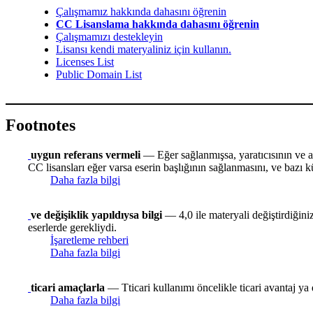
Çalışmamız hakkında dahasını öğrenin
CC Lisanslama hakkında dahasını öğrenin
Çalışmamızı destekleyin
Lisansı kendi materyaliniz için kullanın.
Licenses List
Public Domain List
Footnotes
uygun referans vermeli
— Eğer sağlanmışsa, yaratıcısının ve alı
CC lisansları eğer varsa eserin başlığının sağlanmasını, ve bazı kü
Daha fazla bilgi
ve değişiklik yapıldıysa bilgi
— 4,0 ile materyali değiştirdiğiniz
eserlerde gerekliydi.
İşaretleme rehberi
Daha fazla bilgi
ticari amaçlarla
— Tticari kullanımı öncelikle ticari avantaj ya 
Daha fazla bilgi