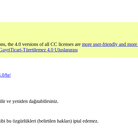
ons, the 4.0 versions of all CC licenses are
more user-friendly and more 
-GayriTicari-Türetilemez 4.0 Uluslararası
.0/br/
ir ve yeniden dağıtabilirsiniz.
hibi bu özgürlükleri (belirtilen hakları) iptal edemez.