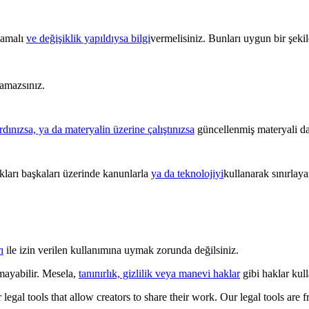
ğlamalı
ve değişiklik yapıldıysa bilgi
vermelisiniz. Bunları uygun bir şekild
amazsınız.
ardınızsa, ya da materyalin üzerine çalıştınızsa
güncellenmiş materyali da
kları başkaları üzerinde kanunlarla
ya da teknolojiyi
kullanarak sınırlay
ı
ile izin verilen kullanımına uymak zorunda değilsiniz.
mayabilir. Mesela,
tanınırlık, gizlilik veya manevi haklar
gibi haklar kulla
gal tools that allow creators to share their work. Our legal tools are fr