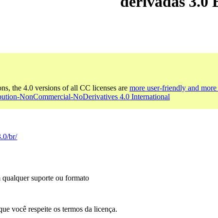
derivadas 3.0 
ons, the 4.0 versions of all CC licenses are
more user-friendly and more 
ibution-NonCommercial-NoDerivatives 4.0 International
.0/br/
m qualquer suporte ou formato
que você respeite os termos da licença.