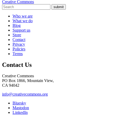
Creative Commons
submit
Who we are
What we do
Blog
Support us
Store
Contact
Privacy
Policies
Terms
Contact Us
Creative Commons
PO Box 1866, Mountain View,
CA 94042
info@creativecommons.org
Bluesky
Mastodon
LinkedIn