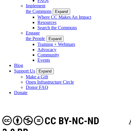
FAQs
Implement
the Commons
Expand
Where CC Makes An Impact
Resources
Search the Commons
Engage
the People
Expand
Training + Webinars
Advocacy
Community
Events
Blog
Support Us
Expand
Make a Gift
Open Infrastructure Circle
Donor FAQ
Donate
CC BY-NC-ND