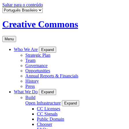
Saltar para o conteúdo
Creative Commons
Menu
Who We Are
Expand
Strategic Plan
Team
Governance
Opportunities
Annual Reports & Financials
History
Press
What We Do
Expand
Build
Open Infrastructure
Expand
CC Licenses
CC Signals
Public Domain
Chooser