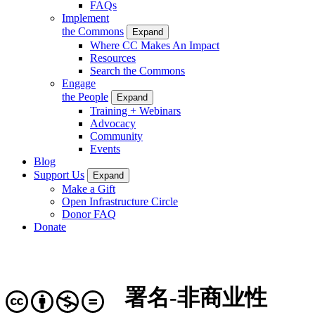
FAQs
Implement
the Commons
Expand
Where CC Makes An Impact
Resources
Search the Commons
Engage
the People
Expand
Training + Webinars
Advocacy
Community
Events
Blog
Support Us
Expand
Make a Gift
Open Infrastructure Circle
Donor FAQ
Donate
署名-非商业性