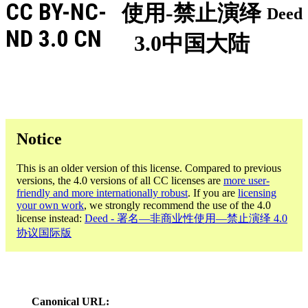
CC BY-NC-
使用-禁止演绎
Deed
ND 3.0 CN
3.0中国大陆
Notice
This is an older version of this license. Compared to previous
versions, the 4.0 versions of all CC licenses are
more user-
friendly and more internationally robust
. If you are
licensing
your own work
, we strongly recommend the use of the 4.0
license instead:
Deed - 署名—非商业性使用—禁止演绎 4.0
协议国际版
Canonical URL