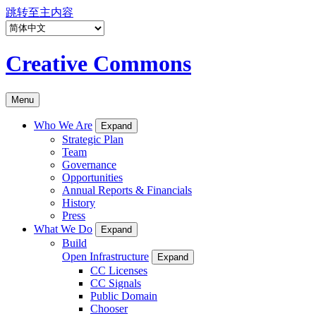
跳转至主内容
Creative Commons
Menu
Who We Are
Expand
Strategic Plan
Team
Governance
Opportunities
Annual Reports & Financials
History
Press
What We Do
Expand
Build
Open Infrastructure
Expand
CC Licenses
CC Signals
Public Domain
Chooser