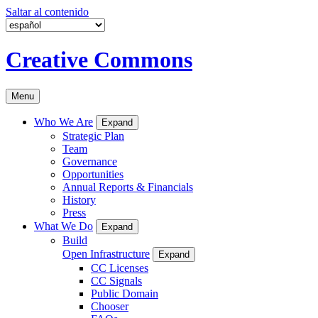
Saltar al contenido
Creative Commons
Menu
Who We Are
Expand
Strategic Plan
Team
Governance
Opportunities
Annual Reports & Financials
History
Press
What We Do
Expand
Build
Open Infrastructure
Expand
CC Licenses
CC Signals
Public Domain
Chooser