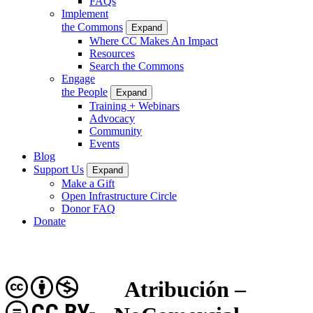
FAQs
Implement
the Commons
Expand
Where CC Makes An Impact
Resources
Search the Commons
Engage
the People
Expand
Training + Webinars
Advocacy
Community
Events
Blog
Support Us
Expand
Make a Gift
Open Infrastructure Circle
Donor FAQ
Donate
Atribución –
CC BY-