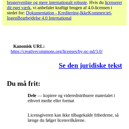
brugervenlige og mere internationalt robuste
. Hvis du
licenserer
dit eget værk
, vi anbefaler kraftigt brugen af ​​4.0-licensen i
stedet for:
Dokumentation - Kreditering-IkkeKommerciel-
IngenBearbejdelse 4.0 International
Kanonisk URL
https://creativecommons.org/licenses/by-nc-nd/3.0/
Se den juridiske tekst
Du må frit:
Dele
— kopiere og videredistribuere materialet i
ethvert medie eller format
Licensgiveren kan ikke tilbagekalde frihederne, så
længe du følger licensvilkårene.