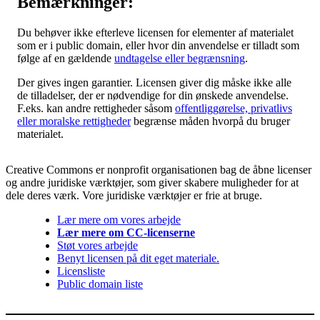
Bemærkninger:
Du behøver ikke efterleve licensen for elementer af materialet
som er i public domain, eller hvor din anvendelse er tilladt som
følge af en gældende
undtagelse eller begrænsning
.
Der gives ingen garantier. Licensen giver dig måske ikke alle
de tilladelser, der er nødvendige for din ønskede anvendelse.
F.eks. kan andre rettigheder såsom
offentliggørelse, privatlivs
eller moralske rettigheder
begrænse måden hvorpå du bruger
materialet.
Creative Commons er nonprofit organisationen bag de åbne licenser
og andre juridiske værktøjer, som giver skabere muligheder for at
dele deres værk. Vore juridiske værktøjer er frie at bruge.
Lær mere om vores arbejde
Lær mere om CC-licenserne
Støt vores arbejde
Benyt licensen på dit eget materiale.
Licensliste
Public domain liste