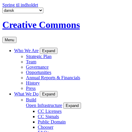
Spring til indholdet
Creative Commons
Menu
Who We Are
Expand
Strategic Plan
Team
Governance
Opportunities
Annual Reports & Financials
History
Press
What We Do
Expand
Build
Open Infrastructure
Expand
CC Licenses
CC Signals
Public Domain
Chooser