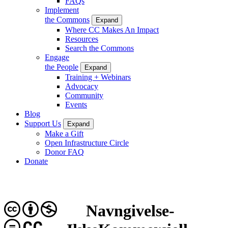
FAQs
Implement
the Commons
Expand
Where CC Makes An Impact
Resources
Search the Commons
Engage
the People
Expand
Training + Webinars
Advocacy
Community
Events
Blog
Support Us
Expand
Make a Gift
Open Infrastructure Circle
Donor FAQ
Donate
Navngivelse-
CC