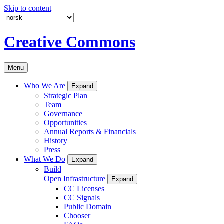
Skip to content
Creative Commons
Menu
Who We Are
Expand
Strategic Plan
Team
Governance
Opportunities
Annual Reports & Financials
History
Press
What We Do
Expand
Build
Open Infrastructure
Expand
CC Licenses
CC Signals
Public Domain
Chooser