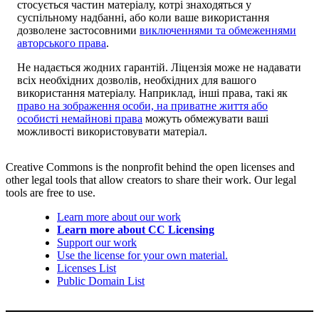
стосується частин матеріалу, котрі знаходяться у
суспільному надбанні, або коли ваше використання
дозволене застосовними
виключеннями та обмеженнями
авторського права
.
Не надається жодних гарантій. Ліцензія може не надавати
всіх необхідних дозволів, необхідних для вашого
використання матеріалу. Наприклад, інші права, такі як
право на зображення особи, на приватне життя або
особисті немайнові права
можуть обмежувати ваші
можливості використовувати матеріал.
Creative Commons is the nonprofit behind the open licenses and
other legal tools that allow creators to share their work. Our legal
tools are free to use.
Learn more about our work
Learn more about CC Licensing
Support our work
Use the license for your own material.
Licenses List
Public Domain List