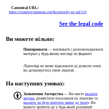
Canonical URL
https://creativecommons.org/licenses/by-nc-nd/3.0/
See the legal code
Ви можете вільно:
Поширювати
— копіювати і розповсюджувати
матеріал у будь-якому вигляді чи форматі
Ліцензіар не може відкликати ці дозволи поки
ви дотримуєтесь умов ліцензії.
На наступних умовах:
Зазначення Авторства
— Ви маєте
вказати
автора
, розмістити посилання на ліцензію та
вказати чи було внесено зміни до твору
. Ви
можете зробити це у будь-який розумний