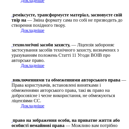
Докладніше
реміксуєте, трансформуєте матеріал, засновуєте свій
твір на
— Зміна формату сама по собі не призводить до
створення похідного твору.
Докладніше
технологічні засоби захисту,
— Ліцензія забороняє
застосування засобів технічного захисту, визначених з
урахуванням положень Статті 11 Угоди ВОІВ про
авторське право.
Докладніше
виключеннями та обмеженнями авторського права
—
Права користувачів, встановлені винятками і
обмеженнями авторського права, такі як право на
добросовісне і чесне використання, не обмежуються
ліцензіями СС.
Докладніше
право на зображення особи, на приватне життя або
особисті немайнові права
— Можливо вам потрібно