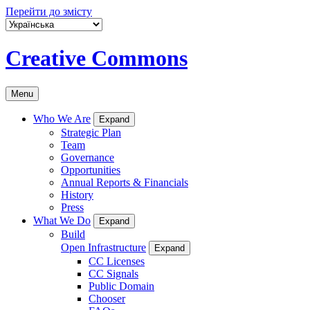
Перейти до змісту
Creative Commons
Menu
Who We Are
Expand
Strategic Plan
Team
Governance
Opportunities
Annual Reports & Financials
History
Press
What We Do
Expand
Build
Open Infrastructure
Expand
CC Licenses
CC Signals
Public Domain
Chooser