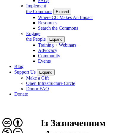
FAQs
Implement
the Commons
Expand
Where CC Makes An Impact
Resources
Search the Commons
Engage
the People
Expand
Training + Webinars
Advocacy
Community
Events
Blog
Support Us
Expand
Make a Gift
Open Infrastructure Circle
Donor FAQ
Donate
Із Зазначенням