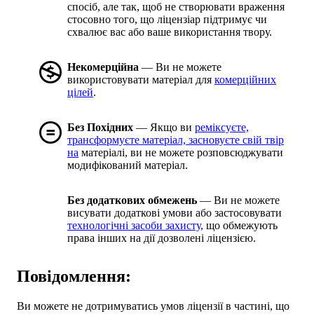
спосіб, але так, щоб не створювати враження
стосовно того, що ліцензіар підтримує чи
схвалює вас або ваше використання твору.
Некомерційна
— Ви не можете
використовувати матеріал для
комерційних
цілей
.
Без Похідних
— Якщо ви
реміксуєте,
трансформуєте матеріал, засновуєте свій твір
на
матеріалі, ви не можете розповсюджувати
модифікований матеріал.
Без додаткових обмежень
— Ви не можете
висувати додаткові умови або застосовувати
технологічні засоби захисту,
що обмежують
права інших на дії дозволені ліцензією.
Повідомлення:
Ви можете не дотримуватись умов ліцензії в частині, що