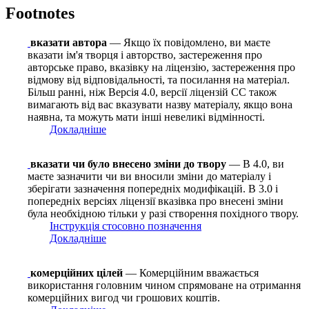
Footnotes
вказати автора
— Якщо їх повідомлено, ви маєте
вказати ім'я творця і авторство, застереження про
авторське право, вказівку на ліцензію, застереження про
відмову від відповідальності, та посилання на матеріал.
Більш ранні, ніж Версія 4.0, версії ліцензій CC також
вимагають від вас вказувати назву матеріалу, якщо вона
наявна, та можуть мати інші невеликі відмінності.
Докладніше
вказати чи було внесено зміни до твору
— В 4.0, ви
маєте зазначити чи ви вносили зміни до матеріалу і
зберігати зазначення попередніх модифікацій. В 3.0 і
попередніх версіях ліцензії вказівка про внесені зміни
була необхідною тільки у разі створення похідного твору.
Інструкція стосовно позначення
Докладніше
комерційних цілей
— Комерційним вважається
використання головним чином спрямоване на отримання
комерційних вигод чи грошових коштів.