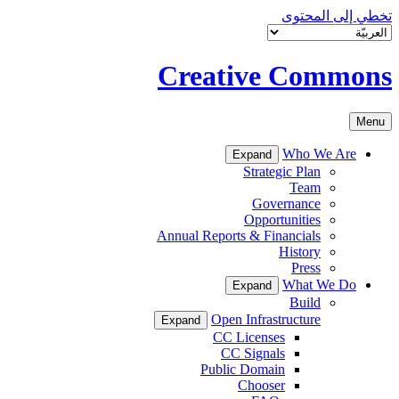
تخطي إلى المحتوى
Creative Commons
Menu
Who We Are
Expand
Strategic Plan
Team
Governance
Opportunities
Annual Reports & Financials
History
Press
What We Do
Expand
Build
Open Infrastructure
Expand
CC Licenses
CC Signals
Public Domain
Chooser