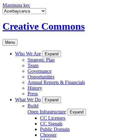
Məzmuna keç
Creative Commons
Menu
Who We Are
Expand
Strategic Plan
Team
Governance
Opportunities
Annual Reports & Financials
History
Press
What We Do
Expand
Build
Open Infrastructure
Expand
CC Licenses
CC Signals
Public Domain
Chooser