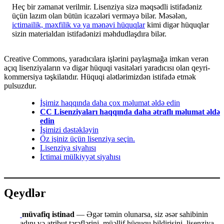
Heç bir zəmanət verilmir. Lisenziya sizə məqsədli istifadəniz
üçün lazım olan bütün icazələri verməyə bilər. Məsələn,
ictimailik, məxfilik və ya mənəvi hüquqlar
kimi digər hüquqlar
sizin materialdan istifadənizi məhdudlaşdıra bilər.
Creative Commons, yaradıcılara işlərini paylaşmağa imkan verən
açıq lisenziyaların və digər hüquqi vasitələri yaradıcısı olan qeyri-
kommersiya təşkilatıdır. Hüquqi alətlərimizdən istifadə etmək
pulsuzdur.
İşimiz haqqında daha çox məlumat əldə edin
CC Lisenziyaları haqqında daha ətraflı məlumat əldə
edin
İşimizi dəstəkləyin
Öz işiniz üçün lisenziya seçin.
Lisenziya siyahısı
İctimai mülkiyyət siyahısı
Qeydlər
müvafiq istinad
— Əgər təmin olunarsa, siz əsər sahibinin
adını və atribut tərəflərini, müəllif hüququ bildirişini, lisenziya