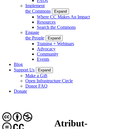
FAQs
Implement
the Commons
Expand
Where CC Makes An Impact
Resources
Search the Commons
Engage
the People
Expand
Training + Webinars
Advocacy
Community
Events
Blog
Support Us
Expand
Make a Gift
Open Infrastructure Circle
Donor FAQ
Donate
Atribut-
CC