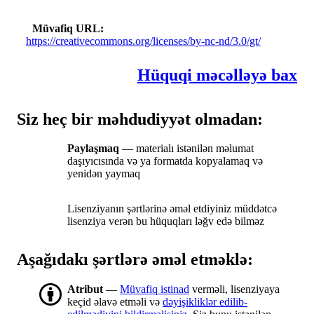
Müvafiq URL
https://creativecommons.org/licenses/by-nc-nd/3.0/gt/
Hüquqi məcəlləyə bax
Siz heç bir məhdudiyyət olmadan:
Paylaşmaq
— materialı istənilən məlumat
daşıyıcısında və ya formatda kopyalamaq və
yenidən yaymaq
Lisenziyanın şərtlərinə əməl etdiyiniz müddətcə
lisenziya verən bu hüquqları ləğv edə bilməz
Aşağıdakı şərtlərə əməl etməklə:
Atribut
—
Müvafiq istinad
verməli, lisenziyaya
keçid əlavə etməli və
dəyişikliklər edilib-