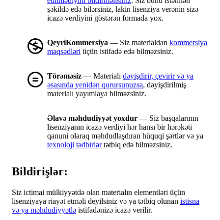
edilmədiyini bildirməlisiniz
. Siz bunu istənilən
şəkildə edə bilərsiniz, lakin lisenziya verənin sizə
icazə verdiyini göstərən formada yox.
QeyriKommersiya
— Siz materialdan
kommersiya
məqsədləri
üçün istifadə edə bilməzsiniz.
Törəməsiz
— Materialı
dəyişdirir, çevirir və ya
əsasında yenidən qurursunuzsa
, dəyişdirilmiş
materialı yayımlaya bilməzsiniz.
Əlavə məhdudiyyət yoxdur
— Siz başqalarının
lisenziyanın icazə verdiyi hər hansı bir hərəkəti
qanuni olaraq məhdudlaşdıran hüquqi şərtlər və ya
texnoloji tədbirlər
tətbiq edə bilməzsiniz.
Bildirişlər:
Siz ictimai mülkiyyətdə olan materialın elementləri üçün
lisenziyaya riayət etməli deyilsiniz və ya tətbiq olunan
istisna
və ya məhdudiyyətlə
istifadənizə icazə verilir.