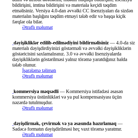
bildirişini, imtina bildirişini və materiala keçidi təqdim
etməlisiniz. Versiya 4.0-dan əvvəlki CC lisenziyaları da sizdən
materialın başlığını təqdim etməyi tələb edir və başqa kiçik
fərqlər ola bilər.
Ətraflı məlumat
dəyişikliklər edilib-edilmədiyini bildirməlisiniz
— 4.0-da siz
materialı dəyişdirdiyinizi göstərməli və əvvəlki dəyişikliklərin
göstəricisini saxlamalısınız. 3.0 və əvvəlki lisenziyalarda
dəyişikliklərin göstərilməsi yalnız törəmə yaratdığınız halda
tələb olunur.
İşarələmə təlimatı
Ətraflı məlumat
kommersiya məqsədli
— Kommersiya istifadəsi əsasən
kommersiya üstünlükləri və ya pul kompensasiyası üçün
nəzərdə tutulmuşdur.
Ətraflı məlumat
dəyişdirmək, çevirmək və ya əsasında hazırlamaq
—
Sadəcə formatın dəyişdirilməsi heç vaxt törəmə yaratmır.
Ətraflı məlumat