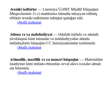
texniki tədbirlər
— Lisenziya ÜƏMT Müəllif Hüquqları
Müqaviləsinin 11-ci maddəsinə istinadla müəyyən edilmiş
effektiv texniki tədbirlərin tətbiqini qadağan edir.
Ətraflı məlumat
istisna və ya məhdudiyyət
— Ədalətli istifadə və ədalətli
sövdələşmə kimi istisnalar və məhdudiyyətlər altında
istifadəçilərin hüquqları CC lisenziyalarından təsirlənmir.
Ətraflı məlumat
ictimailik, məxfilik və ya mənəvi hüquqlar
— Materialdan
istədiyiniz kimi istifadə etməzdən əvvəl əlavə icazələr almalı
ola bilərsiniz.
Ətraflı məlumat