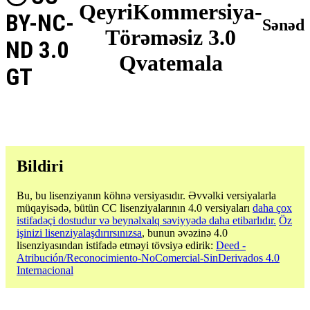
QeyriKommersiya-
BY-NC-
Sənəd
Törəməsiz 3.0
ND 3.0
Qvatemala
GT
Bildiri
Bu, bu lisenziyanın köhnə versiyasıdır. Əvvəlki versiyalarla
müqayisədə, bütün CC lisenziyalarının 4.0 versiyaları
daha çox
istifadəçi dostudur və beynəlxalq səviyyədə daha etibarlıdır.
Öz
işinizi lisenziyalaşdırırsınızsa
, bunun əvəzinə 4.0
lisenziyasından istifadə etməyi tövsiyə edirik:
Deed -
Atribución/Reconocimiento-NoComercial-SinDerivados 4.0
Internacional