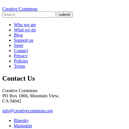
Creative Commons
submit
Who we are
What we do
Blog
Support us
Store
Contact
Privacy
Policies
Terms
Contact Us
Creative Commons
PO Box 1866, Mountain View,
CA 94042
info@creativecommons.org
Bluesky
Mastodon