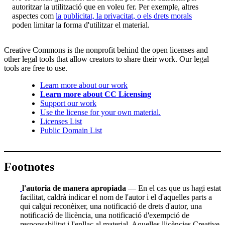
autoritzar la utilització que en voleu fer. Per exemple, altres
aspectes com
la publicitat, la privacitat, o els drets morals
poden limitar la forma d'utilitzar el material.
Creative Commons is the nonprofit behind the open licenses and
other legal tools that allow creators to share their work. Our legal
tools are free to use.
Learn more about our work
Learn more about CC Licensing
Support our work
Use the license for your own material.
Licenses List
Public Domain List
Footnotes
l'autoria de manera apropiada
— En el cas que us hagi estat
facilitat, caldrà indicar el nom de l'autor i el d'aquelles parts a
qui calgui reconèixer, una notificació de drets d'autor, una
notificació de llicència, una notificació d'exempció de
responsabilitat i l'enllaç al material. Aquelles llicències Creative