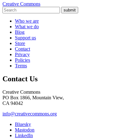
Creative Commons
submit
Who we are
What we do
Blog
Support us
Store
Contact
Privacy
Policies
Terms
Contact Us
Creative Commons
PO Box 1866, Mountain View,
CA 94042
info@creativecommons.org
Bluesky
Mastodon
LinkedIn