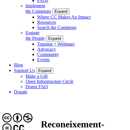
FAQs
Implement
the Commons
Expand
Where CC Makes An Impact
Resources
Search the Commons
Engage
the People
Expand
Training + Webinars
Advocacy
Community
Events
Blog
Support Us
Expand
Make a Gift
Open Infrastructure Circle
Donor FAQ
Donate
Reconeixement-
CC