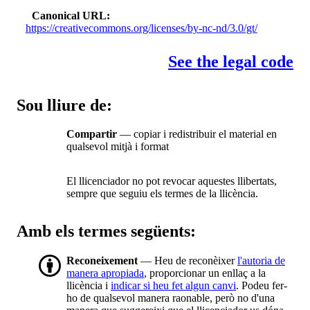
Canonical URL
https://creativecommons.org/licenses/by-nc-nd/3.0/gt/
See the legal code
Sou lliure de:
Compartir
— copiar i redistribuir el material en
qualsevol mitjà i format
El llicenciador no pot revocar aquestes llibertats,
sempre que seguiu els termes de la llicència.
Amb els termes següents:
Reconeixement
— Heu de reconèixer
l'autoria de
manera apropiada
, proporcionar un enllaç a la
llicència i
indicar si heu fet algun canvi
. Podeu fer-
ho de qualsevol manera raonable, però no d'una