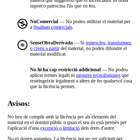
manera que suggereixi que el llicenciador us dóna
suport o patrocina l'ús que en feu.
NoComercial
— No podeu utilitzar el material per
a
finalitats comercials
.
SenseObraDerivada
— Si
remescleu, transformeu
o creeu a partir
del material, no podeu difondre el
material modificat.
No hi ha cap restricció addicional
— No podeu
aplicar termes legals ni
mesures tecnològiques
que
restringeixin legalment a altres de fer qualsevol cosa
que la llicència permet.
Avisos:
No heu de complir amb la llicència per als elements del
material en el domini públic o quan el seu ús està permès per
l'aplicació d'una
excepció o limitació
dels drets d'autor.
No es donen garanties. La llicència pot no ser suficient per