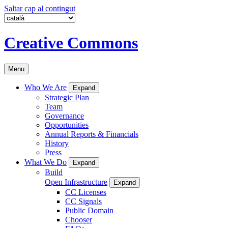
Saltar cap al contingut
Creative Commons
Menu
Who We Are
Expand
Strategic Plan
Team
Governance
Opportunities
Annual Reports & Financials
History
Press
What We Do
Expand
Build
Open Infrastructure
Expand
CC Licenses
CC Signals
Public Domain
Chooser