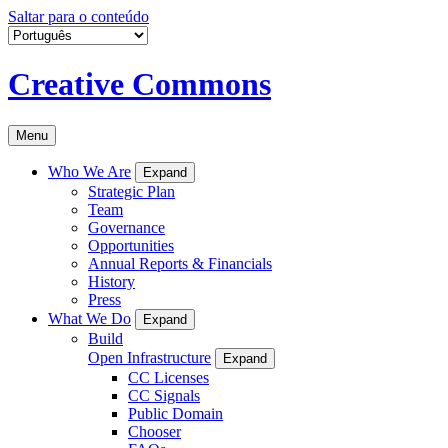
Saltar para o conteúdo
Creative Commons
Menu
Who We Are
Expand
Strategic Plan
Team
Governance
Opportunities
Annual Reports & Financials
History
Press
What We Do
Expand
Build
Open Infrastructure
Expand
CC Licenses
CC Signals
Public Domain
Chooser