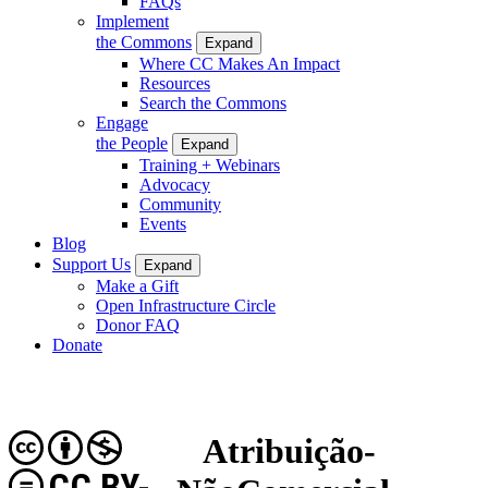
FAQs
Implement
the Commons
Expand
Where CC Makes An Impact
Resources
Search the Commons
Engage
the People
Expand
Training + Webinars
Advocacy
Community
Events
Blog
Support Us
Expand
Make a Gift
Open Infrastructure Circle
Donor FAQ
Donate
Atribuição-
CC BY-