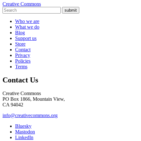
Creative Commons
submit
Who we are
What we do
Blog
Support us
Store
Contact
Privacy
Policies
Terms
Contact Us
Creative Commons
PO Box 1866, Mountain View,
CA 94042
info@creativecommons.org
Bluesky
Mastodon
LinkedIn