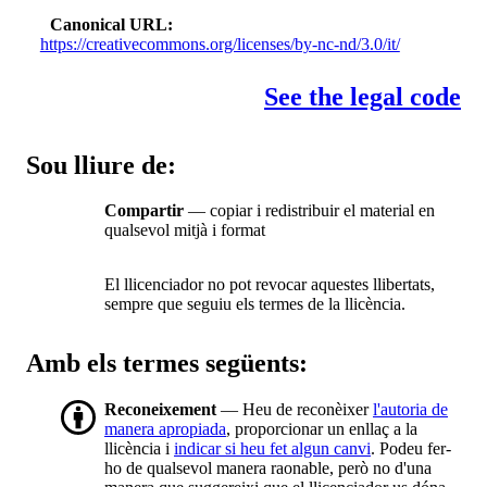
Canonical URL
https://creativecommons.org/licenses/by-nc-nd/3.0/it/
See the legal code
Sou lliure de:
Compartir
— copiar i redistribuir el material en
qualsevol mitjà i format
El llicenciador no pot revocar aquestes llibertats,
sempre que seguiu els termes de la llicència.
Amb els termes següents:
Reconeixement
— Heu de reconèixer
l'autoria de
manera apropiada
, proporcionar un enllaç a la
llicència i
indicar si heu fet algun canvi
. Podeu fer-
ho de qualsevol manera raonable, però no d'una