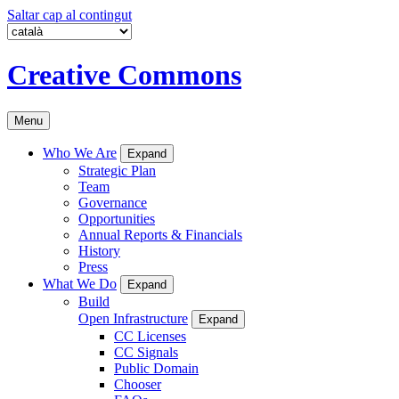
Saltar cap al contingut
Creative Commons
Menu
Who We Are
Expand
Strategic Plan
Team
Governance
Opportunities
Annual Reports & Financials
History
Press
What We Do
Expand
Build
Open Infrastructure
Expand
CC Licenses
CC Signals
Public Domain
Chooser