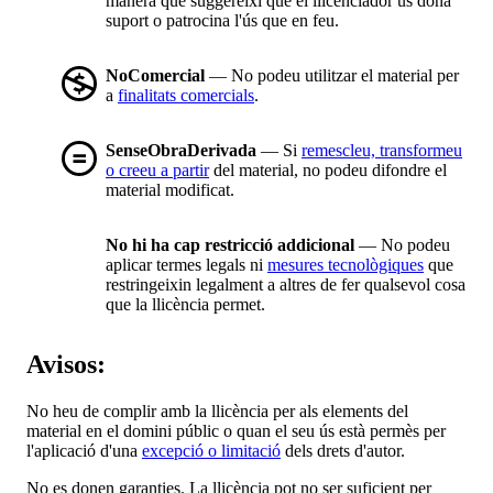
manera que suggereixi que el llicenciador us dóna
suport o patrocina l'ús que en feu.
NoComercial
— No podeu utilitzar el material per
a
finalitats comercials
.
SenseObraDerivada
— Si
remescleu, transformeu
o creeu a partir
del material, no podeu difondre el
material modificat.
No hi ha cap restricció addicional
— No podeu
aplicar termes legals ni
mesures tecnològiques
que
restringeixin legalment a altres de fer qualsevol cosa
que la llicència permet.
Avisos:
No heu de complir amb la llicència per als elements del
material en el domini públic o quan el seu ús està permès per
l'aplicació d'una
excepció o limitació
dels drets d'autor.
No es donen garanties. La llicència pot no ser suficient per