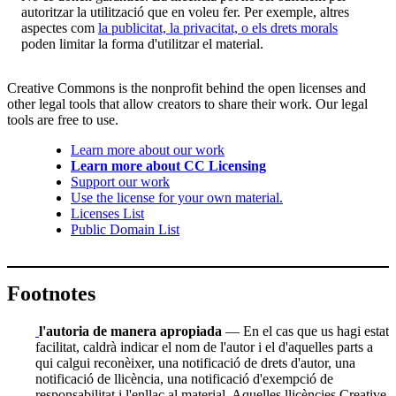
autoritzar la utilització que en voleu fer. Per exemple, altres
aspectes com
la publicitat, la privacitat, o els drets morals
poden limitar la forma d'utilitzar el material.
Creative Commons is the nonprofit behind the open licenses and
other legal tools that allow creators to share their work. Our legal
tools are free to use.
Learn more about our work
Learn more about CC Licensing
Support our work
Use the license for your own material.
Licenses List
Public Domain List
Footnotes
l'autoria de manera apropiada
— En el cas que us hagi estat
facilitat, caldrà indicar el nom de l'autor i el d'aquelles parts a
qui calgui reconèixer, una notificació de drets d'autor, una
notificació de llicència, una notificació d'exempció de
responsabilitat i l'enllaç al material. Aquelles llicències Creative