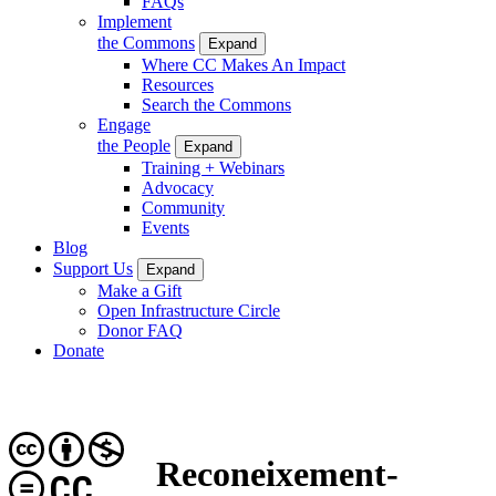
FAQs
Implement
the Commons
Expand
Where CC Makes An Impact
Resources
Search the Commons
Engage
the People
Expand
Training + Webinars
Advocacy
Community
Events
Blog
Support Us
Expand
Make a Gift
Open Infrastructure Circle
Donor FAQ
Donate
Reconeixement-
CC