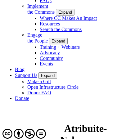
FAQs
Implement
the Commons
Expand
Where CC Makes An Impact
Resources
Search the Commons
Engage
the People
Expand
Training + Webinars
Advocacy
Community
Events
Blog
Support Us
Expand
Make a Gift
Open Infrastructure Circle
Donor FAQ
Donate
Atribuite-