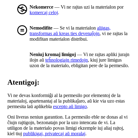
Nekomerce
— Vi ne rajtas uzi la materialon por
komercaj celoj
.
Nemodifite
— Se vi la materialon
aliigas,
transformas aŭ kreas ties devenaĵojn
, vi ne rajtas la
modifitan materialon distribui.
Neniuj kromaj limigoj
— Vi ne rajtas apliki jurajn
ilojn aŭ
teĥnologiajn rimedojn
, kiuj jure limigus
uzon de la materialo, ebligitan pere de la permesilo.
Atentigoj:
Vi ne devas konformiĝi al la permesilo por elementoj de la
materialoj, apartenantaj al la publikaĵaro, aŭ kie via uzo estas
permesita laŭ aplikebla
escepto aŭ limigo
.
Oni liveras neniun garantion. La permesilo eble ne donas al vi
ĉiujn rajtigojn, bezonatajn por la uzo intencata de vi. La
utiligon de la materialo povas limigi ekzemple iuj aliaj rajtoj,
kiel tiuj
publikigaj, privatecaj aŭ moralaj
.