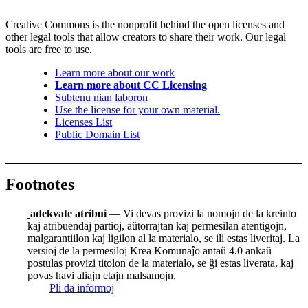
Creative Commons is the nonprofit behind the open licenses and
other legal tools that allow creators to share their work. Our legal
tools are free to use.
Learn more about our work
Learn more about CC Licensing
Subtenu nian laboron
Use the license for your own material.
Licenses List
Public Domain List
Footnotes
adekvate atribui
— Vi devas provizi la nomojn de la kreinto
kaj atribuendaj partioj, aŭtorrajtan kaj permesilan atentigojn,
malgarantiilon kaj ligilon al la materialo, se ili estas liveritaj. La
versioj de la permesiloj Krea Komunaĵo antaŭ 4.0 ankaŭ
postulas provizi titolon de la materialo, se ĝi estas liverata, kaj
povas havi aliajn etajn malsamojn.
Pli da informoj