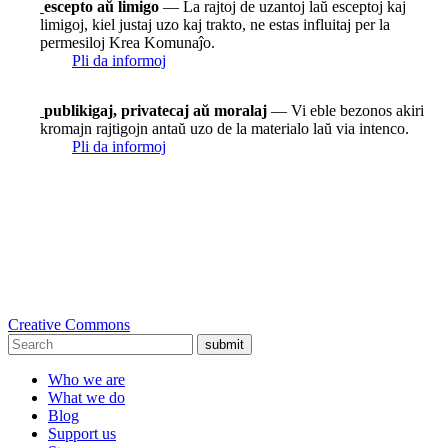
escepto aŭ limigo
— La rajtoj de uzantoj laŭ esceptoj kaj
limigoj, kiel justaj uzo kaj trakto, ne estas influitaj per la
permesiloj Krea Komunaĵo.
Pli da informoj
publikigaj, privatecaj aŭ moralaj
— Vi eble bezonos akiri
kromajn rajtigojn antaŭ uzo de la materialo laŭ via intenco.
Pli da informoj
Creative Commons
submit
Who we are
What we do
Blog
Support us