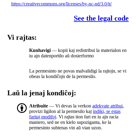
https://creativecommons.org/licenses/by-nc-nd/3.0/it/
See the legal code
Vi rajtas:
Kunhavigi
— kopii kaj redistribui la materialon en
iu ajn datenportilo aŭ dosierformo
La permesinto ne povas malvalidigi la rajtojn, se vi
obeas la kondiĉojn de la permesilo.
Laŭ la jenaj kondiĉoj:
Atribuite
— Vi devas la verkon
adekvate atribui
,
provizi ligilon al la permesilo kaj
indiki, se estas
faritaj modifoj
. Vi rajtas tion fari en iu ajn racia
maniero, sed ne en kielo supoziganta, ke la
permesinto subtenas vin aŭ vian uzon.