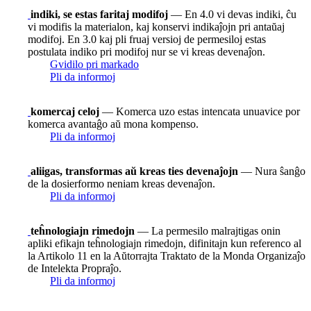
indiki, se estas faritaj modifoj
— En 4.0 vi devas indiki, ĉu
vi modifis la materialon, kaj konservi indikaĵojn pri antaŭaj
modifoj. En 3.0 kaj pli fruaj versioj de permesiloj estas
postulata indiko pri modifoj nur se vi kreas devenaĵon.
Gvidilo pri markado
Pli da informoj
komercaj celoj
— Komerca uzo estas intencata unuavice por
komerca avantaĝo aŭ mona kompenso.
Pli da informoj
aliigas, transformas aŭ kreas ties devenaĵojn
— Nura ŝanĝo
de la dosierformo neniam kreas devenaĵon.
Pli da informoj
teĥnologiajn rimedojn
— La permesilo malrajtigas onin
apliki efikajn teĥnologiajn rimedojn, difinitajn kun referenco al
la Artikolo 11 en la Aŭtorrajta Traktato de la Monda Organizaĵo
de Intelekta Propraĵo.
Pli da informoj