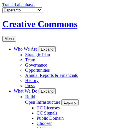
Transiri al enhavo
Creative Commons
Menu
Who We Are
Expand
Strategic Plan
Team
Governance
Opportunities
Annual Reports & Financials
History
Press
What We Do
Expand
Build
Open Infrastructure
Expand
CC Licenses
CC Signals
Public Domain
Chooser