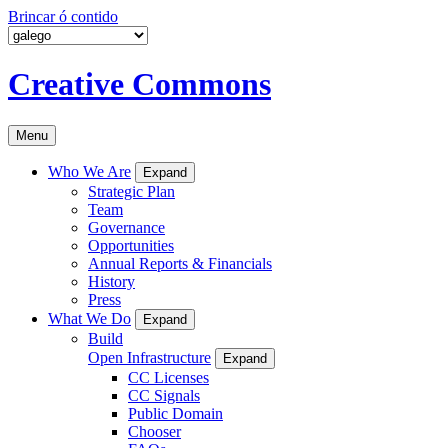
Brincar ó contido
Creative Commons
Menu
Who We Are
Expand
Strategic Plan
Team
Governance
Opportunities
Annual Reports & Financials
History
Press
What We Do
Expand
Build
Open Infrastructure
Expand
CC Licenses
CC Signals
Public Domain
Chooser