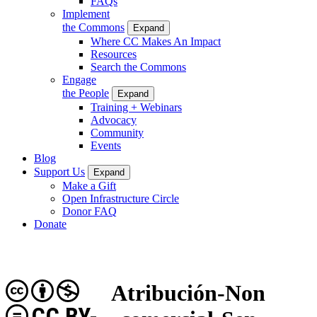
FAQs
Implement
the Commons
Expand
Where CC Makes An Impact
Resources
Search the Commons
Engage
the People
Expand
Training + Webinars
Advocacy
Community
Events
Blog
Support Us
Expand
Make a Gift
Open Infrastructure Circle
Donor FAQ
Donate
Atribución-Non
CC BY-