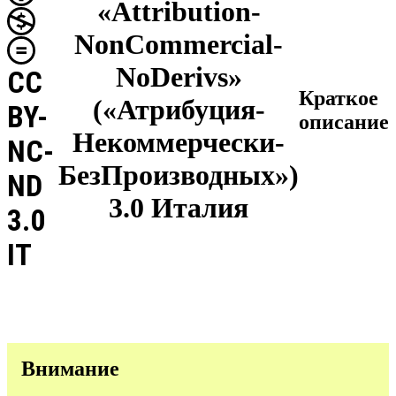
«Attribution-
NonCommercial-
NoDerivs»
CC
Краткое
(«Атрибуция-
BY-
описание
Некоммерчески-
NC-
БезПроизводных»)
ND
3.0 Италия
3.0
IT
Внимание