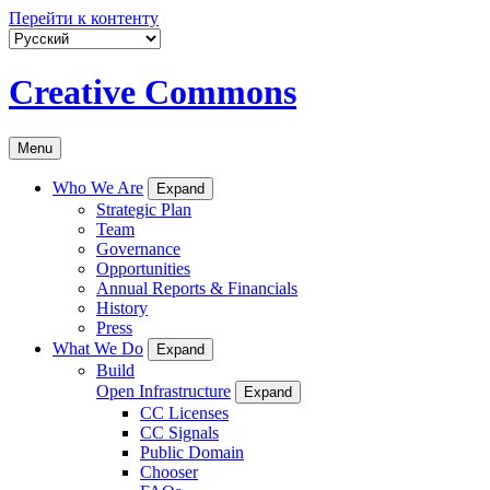
Перейти к контенту
Creative Commons
Menu
Who We Are
Expand
Strategic Plan
Team
Governance
Opportunities
Annual Reports & Financials
History
Press
What We Do
Expand
Build
Open Infrastructure
Expand
CC Licenses
CC Signals
Public Domain
Chooser