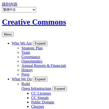
跳到內容
Creative Commons
Menu
Who We Are
Expand
Strategic Plan
Team
Governance
Opportunities
Annual Reports & Financials
History
Press
What We Do
Expand
Build
Open Infrastructure
Expand
CC Licenses
CC Signals
Public Domain
Chooser