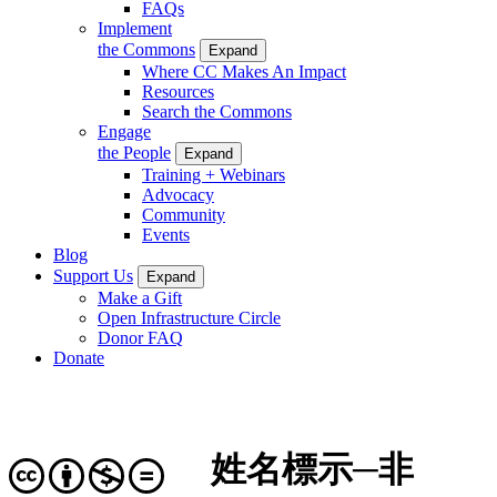
FAQs
Implement
the Commons
Expand
Where CC Makes An Impact
Resources
Search the Commons
Engage
the People
Expand
Training + Webinars
Advocacy
Community
Events
Blog
Support Us
Expand
Make a Gift
Open Infrastructure Circle
Donor FAQ
Donate
姓名標示─非