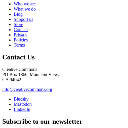
Who we are
What we do
Blog
Support us
Store
Contact
Privacy
Policies
Terms
Contact Us
Creative Commons
PO Box 1866, Mountain View,
CA 94042
info@creativecommons.org
Bluesky
Mastodon
LinkedIn
Subscribe to our newsletter