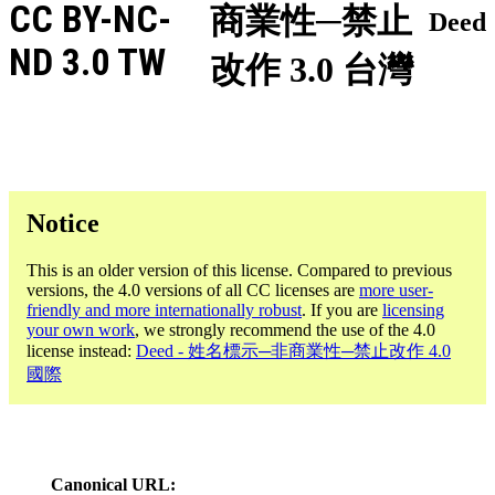
CC BY-NC-
商業性─禁止
Deed
ND 3.0 TW
改作 3.0 台灣
Notice
This is an older version of this license. Compared to previous
versions, the 4.0 versions of all CC licenses are
more user-
friendly and more internationally robust
. If you are
licensing
your own work
, we strongly recommend the use of the 4.0
license instead:
Deed - 姓名標示─非商業性─禁止改作 4.0
國際
Canonical URL