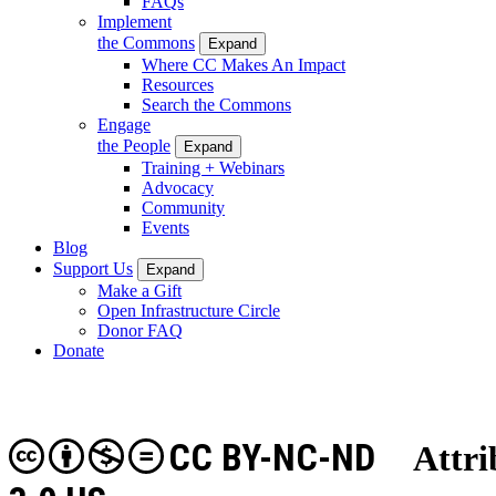
FAQs
Implement
the Commons
Expand
Where CC Makes An Impact
Resources
Search the Commons
Engage
the People
Expand
Training + Webinars
Advocacy
Community
Events
Blog
Support Us
Expand
Make a Gift
Open Infrastructure Circle
Donor FAQ
Donate
CC BY-NC-ND
Attri