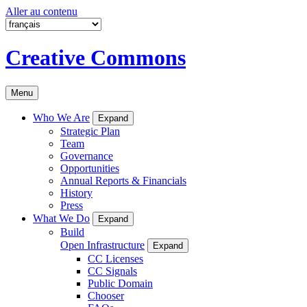
Aller au contenu
Creative Commons
Menu
Who We Are
Expand
Strategic Plan
Team
Governance
Opportunities
Annual Reports & Financials
History
Press
What We Do
Expand
Build
Open Infrastructure
Expand
CC Licenses
CC Signals
Public Domain
Chooser