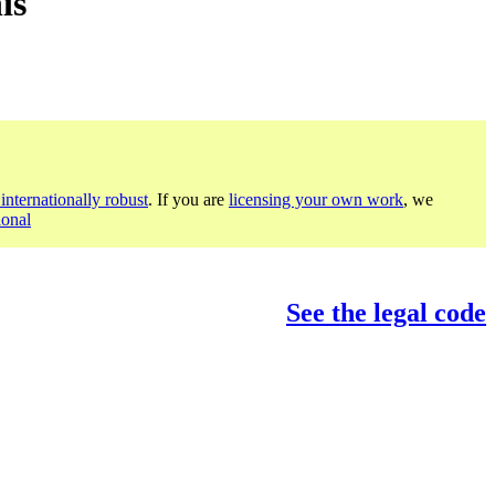
is
internationally robust
. If you are
licensing your own work
, we
ional
See the legal code