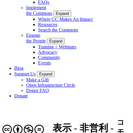
FAQs
Implement
the Commons
Expand
Where CC Makes An Impact
Resources
Search the Commons
Engage
the People
Expand
Training + Webinars
Advocacy
Community
Events
Blog
Support Us
Expand
Make a Gift
Open Infrastructure Circle
Donor FAQ
Donate
コ
表示 - 非営利 -
モ