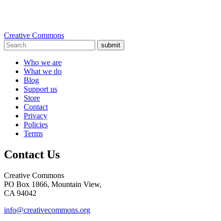
Creative Commons
submit
Who we are
What we do
Blog
Support us
Store
Contact
Privacy
Policies
Terms
Contact Us
Creative Commons
PO Box 1866, Mountain View,
CA 94042
info@creativecommons.org