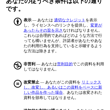
あなたの従うべき条件は以下の通り
です。
表示
— あなたは
適切なクレジット
を表示
し、ライセンスへのリンクを提供し、
変更が
あったらその旨を示さ
なければなりません。
これらは合理的であればどのような方法で行
っても構いませんが、許諾者があなたやあな
たの利用行為を支持していると示唆するよう
な方法は除きます。
非営利
— あなたは
営利目的
でこの資料を利用
してはなりません。
改変禁止
— あなたがこの資料を
リミックス
し、改変し、あるいはこの資料をベースに新
しい作品を作った場合
、あなたは改変された
資料を頒布してはなりません。