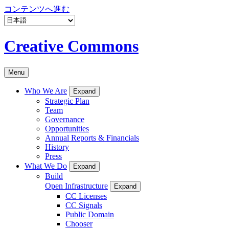
コンテンツへ進む
Creative Commons
Menu
Who We Are
Expand
Strategic Plan
Team
Governance
Opportunities
Annual Reports & Financials
History
Press
What We Do
Expand
Build
Open Infrastructure
Expand
CC Licenses
CC Signals
Public Domain
Chooser