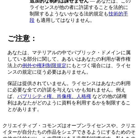
追加的な制約は課せません
— あなたは、この
ライセンスが他の者に許諾することを法的に
制限するようないかなる法的規定も
技術的手
段
も適用してはなりません。
ご注意：
あなたは、マテリアルの中でパブリック・ドメインに属
している部分に関して、あるいはあなたの利用が著作権
法上の
例外や権利制限規定
にもとづく場合には、ライセ
ンスの規定に従う必要はありません。
保証は提供されていません。ライセンスはあなたの利用
に必要な全ての許諾を与えないかも知れません。例え
ば、
パブリシティ権、肖像権、人格権
などの他の諸権
利はあなたがどのように資料を利用するかを制限するこ
とがあります。
クリエイティブ・コモンズはオープンライセンスや、クリエ
イターが自分たちの作品をシェアできるようにするためのそ