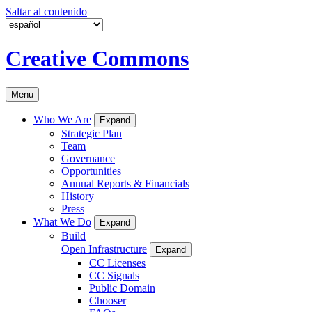
Saltar al contenido
Creative Commons
Menu
Who We Are
Expand
Strategic Plan
Team
Governance
Opportunities
Annual Reports & Financials
History
Press
What We Do
Expand
Build
Open Infrastructure
Expand
CC Licenses
CC Signals
Public Domain
Chooser