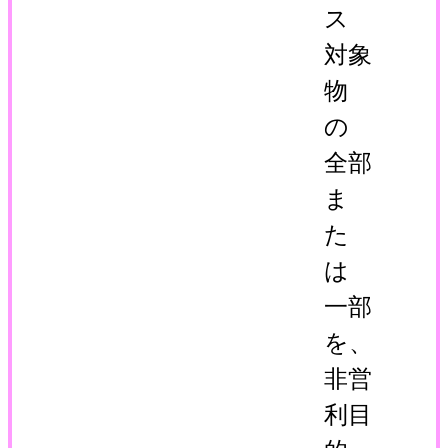
ス
対象
物
の
全部
ま
た
は
一部
を、
非営
利目