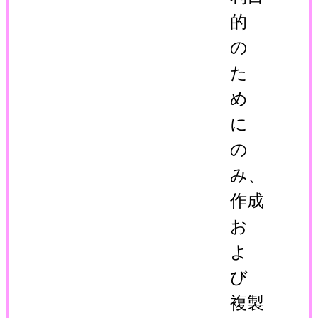
的
の
た
め
に
の
み、
作成
お
よ
び
複製