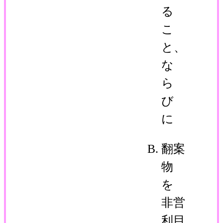
る
こ
と、
な
ら
び
に
翻案
物
を
非営
利目