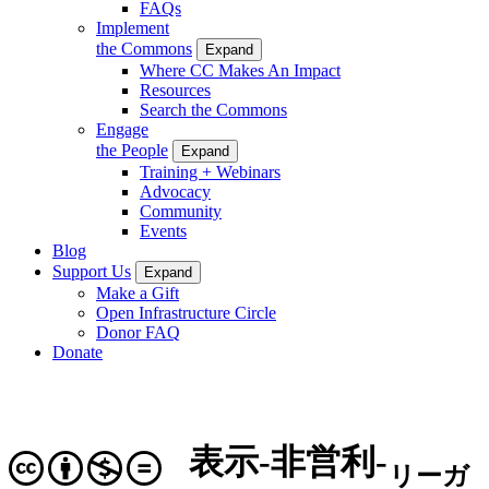
FAQs
Implement
the Commons
Expand
Where CC Makes An Impact
Resources
Search the Commons
Engage
the People
Expand
Training + Webinars
Advocacy
Community
Events
Blog
Support Us
Expand
Make a Gift
Open Infrastructure Circle
Donor FAQ
Donate
表示-非営利-
リーガ