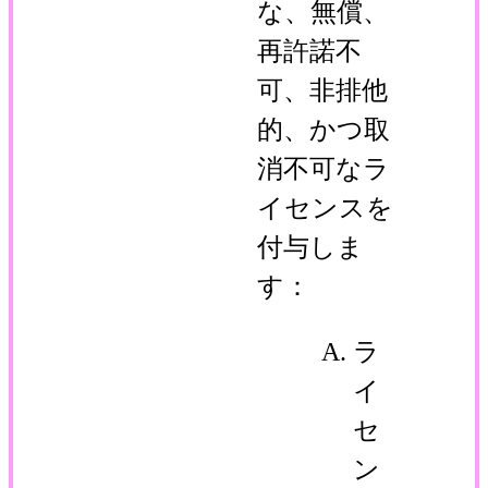
な、無償、
再許諾不
可、非排他
的、かつ取
消不可なラ
イセンスを
付与しま
す：
ラ
イ
セ
ン