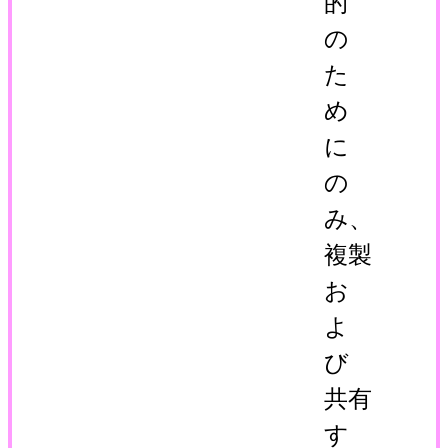
的
の
た
め
に
の
み、
複製
お
よ
び
共有
す