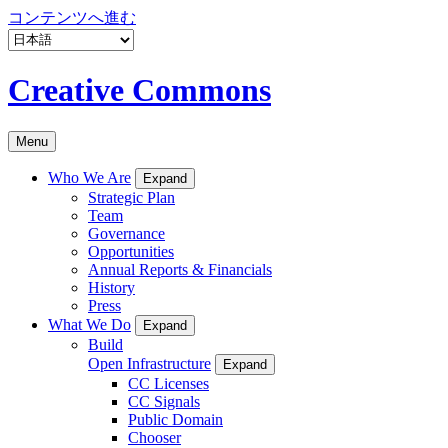
コンテンツへ進む
Creative Commons
Menu
Who We Are
Expand
Strategic Plan
Team
Governance
Opportunities
Annual Reports & Financials
History
Press
What We Do
Expand
Build
Open Infrastructure
Expand
CC Licenses
CC Signals
Public Domain
Chooser