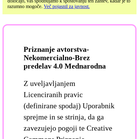
določajo, vas spodbujamo k spoštovanju teh zahtev, kadar je to
razumno mogoče.
Več pojasnil za javnost.
Priznanje avtorstva-
Nekomercialno-Brez
predelav 4.0 Mednarodna
Z uveljavljanjem
Licenciranih pravic
(definirane spodaj) Uporabnik
sprejme in se strinja, da ga
zavezujejo pogoji te Creative