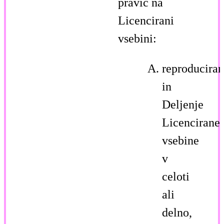
pravic na
Licencirani
vsebini:
reproduciran
in
Deljenje
Licencirane
vsebine
v
celoti
ali
delno,