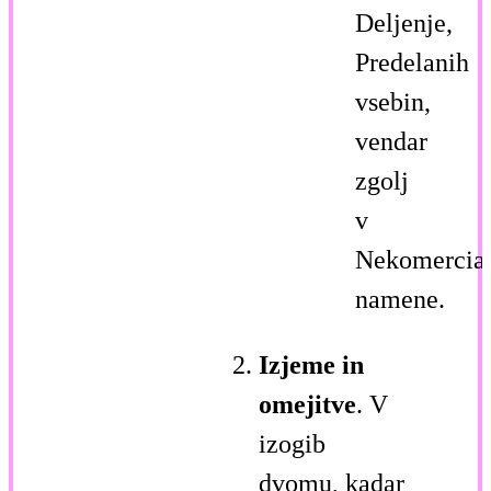
Deljenje,
Predelanih
vsebin,
vendar
zgolj
v
Nekomercia
namene.
Izjeme in
omejitve
. V
izogib
dvomu, kadar