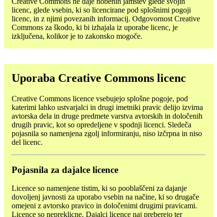
Creative Commons ne daje nobenih jamstev glede svojih
licenc, glede vsebin, ki so licencirane pod splošnimi pogoji
licenc, in z njimi povezanih informacij. Odgovornost Creative
Commons za škodo, ki bi izhajala iz uporabe licenc, je
izključena, kolikor je to zakonsko mogoče.
Uporaba Creative Commons licenc
Creative Commons licence vsebujejo splošne pogoje, pod
katerimi lahko ustvarjalci in drugi imetniki pravic delijo izvirna
avtorska dela in druge predmete varstva avtorskih in določenih
drugih pravic, kot so opredeljene v spodnji licenci. Sledeča
pojasnila so namenjena zgolj informiranju, niso izčrpna in niso
del licenc.
Pojasnila za dajalce licence
Licence so namenjene tistim, ki so pooblaščeni za dajanje
dovoljenj javnosti za uporabo vsebin na načine, ki so drugače
omejeni z avtorsko pravico in določenimi drugimi pravicami.
Licence so nepreklicne. Dajalci licence naj preberejo ter