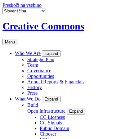
Preskoči na vsebino
Creative Commons
Menu
Who We Are
Expand
Strategic Plan
Team
Governance
Opportunities
Annual Reports & Financials
History
Press
What We Do
Expand
Build
Open Infrastructure
Expand
CC Licenses
CC Signals
Public Domain
Chooser