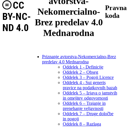
avtorstva-
CC
Pravna
Nekomercialno-
BY-NC-
koda
Brez predelav 4.0
ND 4.0
Mednarodna
Priznanje avtorstva-Nekomercialno-Brez
predelav 4.0 Mednarodna
Oddelek 1 - Definicije
Oddelek 2 – Obseg
Oddelek 3 – Pogoji Licence
Oddelek 4 - Sui generis
pravice na podatkovnih bazah
Oddelek 5 – Izjava o jamstvih
in omejitev odgovornosti
Oddelek 6 – Trajanje in
prenehanje veljavnosti
Oddelek 7 – Druge določbe
in pogoji
Oddelek 8 – Razlaga