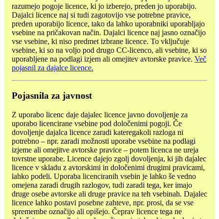
razumejo pogoje licence, ki jo izberejo, preden jo uporabijo.
Dajalci licence naj si tudi zagotovijo vse potrebne pravice,
preden uporabijo licence, tako da lahko uporabniki uporabljajo
vsebine na pričakovan način. Dajalci licence naj jasno označijo
vse vsebine, ki niso predmet izbrane licence. To vključuje
vsebine, ki so na voljo pod drugo CC-licenco, ali vsebine, ki so
uporabljene na podlagi izjem ali omejitev avtorske pravice.
Več
pojasnil za dajalce licence.
Pojasnila za javnost
Z uporabo licenc daje dajalec licence javno dovoljenje za
uporabo licencirane vsebine pod določenimi pogoji. Če
dovoljenje dajalca licence zaradi kateregakoli razloga ni
potrebno – npr. zaradi možnosti uporabe vsebine na podlagi
izjeme ali omejitve avtorske pravice – potem licenca ne ureja
tovrstne uporabe. Licence dajejo zgolj dovoljenja, ki jih dajalec
licence v skladu z avtorskimi in določenimi drugimi pravicami,
lahko podeli. Uporaba licenciranih vsebin je lahko še vedno
omejena zaradi drugih razlogov, tudi zaradi tega, ker imajo
druge osebe avtorske ali druge pravice na teh vsebinah. Dajalec
licence lahko postavi posebne zahteve, npr. prosi, da se vse
spremembe označijo ali opišejo. Čeprav licence tega ne