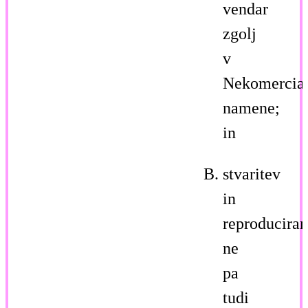
vendar
zgolj
v
Nekomercia
namene;
in
stvaritev
in
reproduciran
ne
pa
tudi