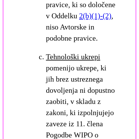
pravice, ki so določene
v Oddelku
2(b)(1)-(2)
,
niso Avtorske in
podobne pravice.
Tehnološki ukrepi
pomenijo ukrepe, ki
jih brez ustreznega
dovoljenja ni dopustno
zaobiti, v skladu z
zakoni, ki izpolnjujejo
zaveze iz 11. člena
Pogodbe WIPO o