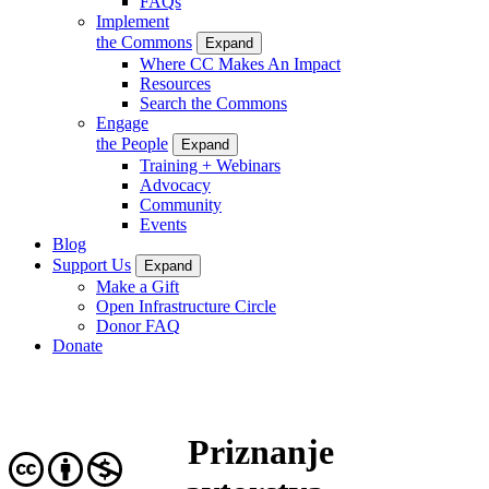
FAQs
Implement
the Commons
Expand
Where CC Makes An Impact
Resources
Search the Commons
Engage
the People
Expand
Training + Webinars
Advocacy
Community
Events
Blog
Support Us
Expand
Make a Gift
Open Infrastructure Circle
Donor FAQ
Donate
Priznanje