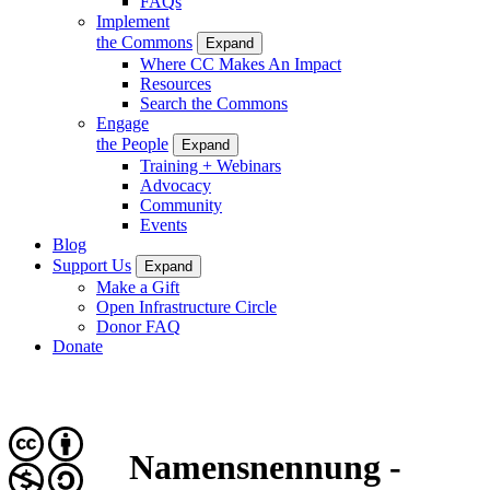
FAQs
Implement
the Commons
Expand
Where CC Makes An Impact
Resources
Search the Commons
Engage
the People
Expand
Training + Webinars
Advocacy
Community
Events
Blog
Support Us
Expand
Make a Gift
Open Infrastructure Circle
Donor FAQ
Donate
Namensnennung -