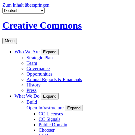
Zum Inhalt überspringen
Creative Commons
Menu
Who We Are
Expand
Strategic Plan
Team
Governance
Opportunities
Annual Reports & Financials
History
Press
What We Do
Expand
Build
Open Infrastructure
Expand
CC Licenses
CC Signals
Public Domain
Chooser