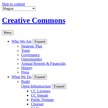
Skip to content
Creative Commons
Menu
Who We Are
Expand
Strategic Plan
Team
Governance
Opportunities
Annual Reports & Financials
History
Press
What We Do
Expand
Build
Open Infrastructure
Expand
CC Licenses
CC Signals
Public Domain
Chooser