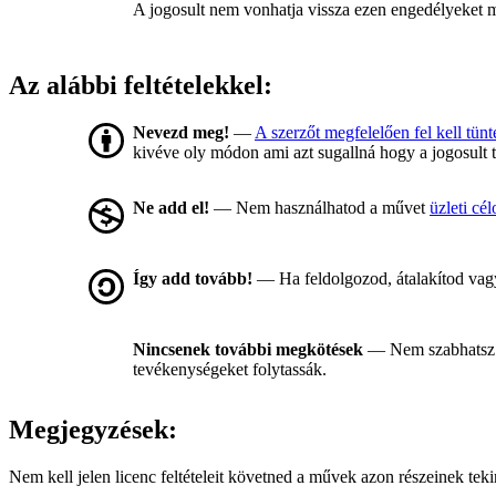
A jogosult nem vonhatja vissza ezen engedélyeket míg
Az alábbi feltételekkel:
Nevezd meg!
—
A szerzőt megfelelően fel kell tünt
kivéve oly módon ami azt sugallná hogy a jogosult 
Ne add el!
— Nem használhatod a művet
üzleti cél
Így add tovább!
— Ha feldolgozod, átalakítod vagy
Nincsenek további megkötések
— Nem szabhatsz 
tevékenységeket folytassák.
Megjegyzések:
Nem kell jelen licenc feltételeit követned a művek azon részeinek te