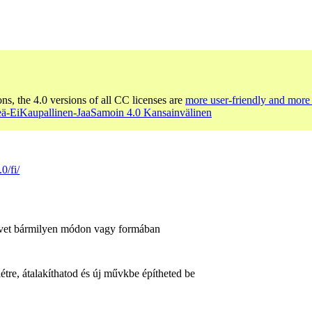
ons, the 4.0 versions of all CC licenses are
more user-friendly and more 
ä-EiKaupallinen-JaaSamoin 4.0 Kansainvälinen
0/fi/
űvet bármilyen módon vagy formában
re, átalakíthatod és új művkbe építheted be