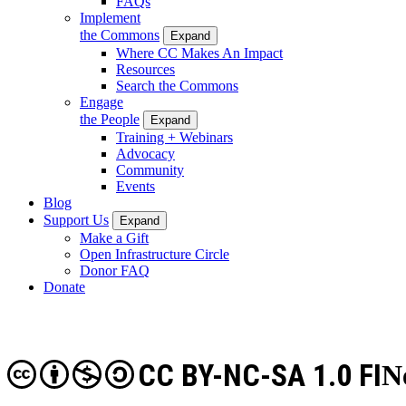
FAQs
Implement
the Commons
Expand
Where CC Makes An Impact
Resources
Search the Commons
Engage
the People
Expand
Training + Webinars
Advocacy
Community
Events
Blog
Support Us
Expand
Make a Gift
Open Infrastructure Circle
Donor FAQ
Donate
CC BY-NC-SA 1.0 FI
N