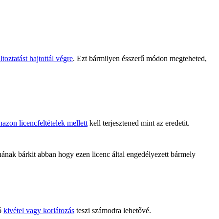
toztatást hajtottál végre
. Ezt bármilyen ésszerű módon megteheted,
azon licencfeltételek mellett
kell terjesztened mint az eredetit.
ak bárkit abban hogy ezen licenc által engedélyezett bármely
tó
kivétel vagy korlátozás
teszi számodra lehetővé.