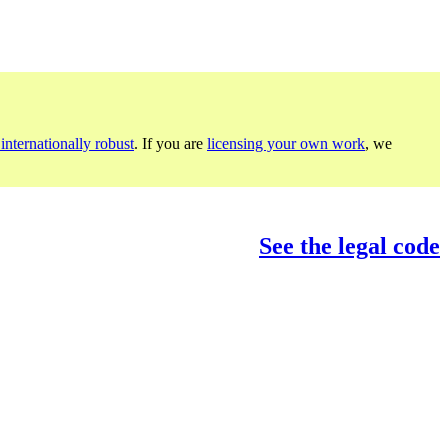
internationally robust
. If you are
licensing your own work
, we
See the legal code