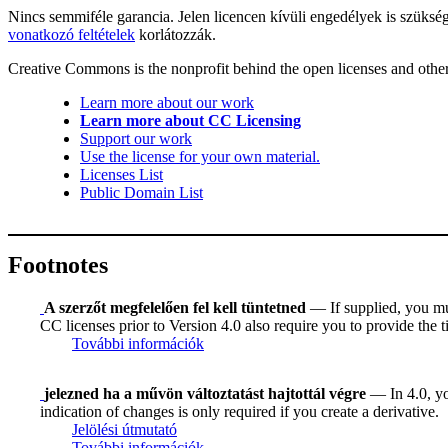
Nincs semmiféle garancia. Jelen licencen kívüli engedélyek is szüksé
vonatkozó feltételek
korlátozzák.
Creative Commons is the nonprofit behind the open licenses and other le
Learn more about our work
Learn more about CC Licensing
Support our work
Use the license for your own material.
Licenses List
Public Domain List
Footnotes
A szerzőt megfelelően fel kell tüntetned
— If supplied, you must
CC licenses prior to Version 4.0 also require you to provide the ti
További információk
jelezned ha a művön változtatást hajtottál végre
— In 4.0, you
indication of changes is only required if you create a derivative.
Jelölési útmutató
További információk