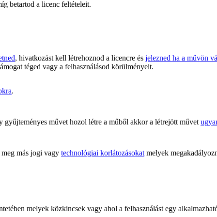
 betartod a licenc feltételeit.
etned
, hivatkozást kell létrehoznod a licencre és
jelezned ha a művön vál
támogat téged vagy a felhasználásod körülményeit.
okra
.
 gyűjteményes művet hozol létre a műből akkor a létrejött művet
ugyan
meg más jogi vagy
technológiai korlátozásokat
melyek megakadályoznán
kintetében melyek közkincsek vagy ahol a felhasználást egy alkalmazha