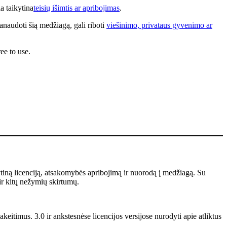
a taikytina
teisių išimtis ar apribojimas
.
anaudoti šią medžiagą, gali riboti
viešinimo, privataus gyvenimo ar
ee to use.
ytiną licenciją, atsakomybės apribojimą ir nuorodą į medžiagą. Su
ir kitų nežymių skirtumų.
keitimus. 3.0 ir ankstesnėse licencijos versijose nurodyti apie atliktus