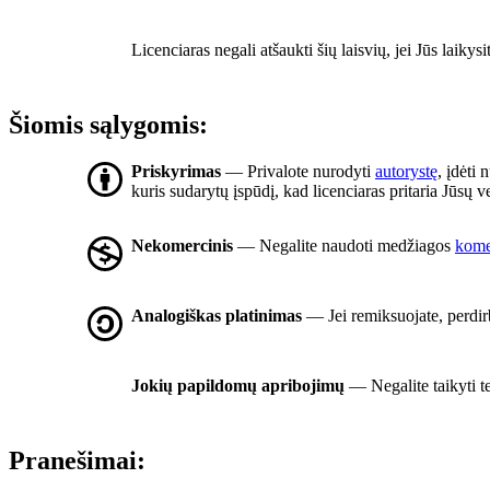
Licenciaras negali atšaukti šių laisvių, jei Jūs laikysi
Šiomis sąlygomis:
Priskyrimas
— Privalote nurodyti
autorystę
, įdėti 
kuris sudarytų įspūdį, kad licenciaras pritaria Jūsų
Nekomercinis
— Negalite naudoti medžiagos
komer
Analogiškas platinimas
— Jei remiksuojate, perdirb
Jokių papildomų apribojimų
— Negalite taikyti t
Pranešimai: