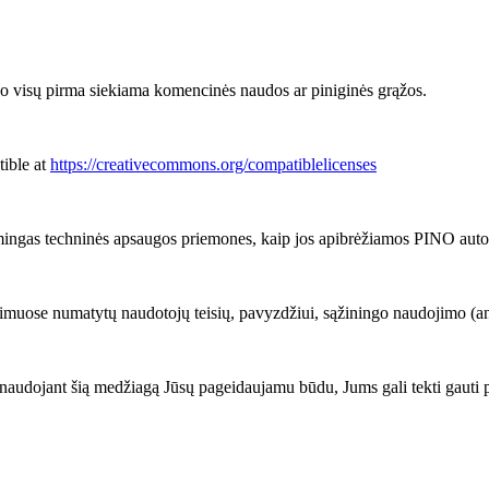
 visų pirma siekiama komencinės naudos ar piniginės grąžos.
tible at
https://creativecommons.org/compatiblelicenses
mingas techninės apsaugos priemones, kaip jos apibrėžiamos PINO autorių
imuose numatytų naudotojų teisių, pavyzdžiui, sąžiningo naudojimo (angl.
audojant šią medžiagą Jūsų pageidaujamu būdu, Jums gali tekti gauti 