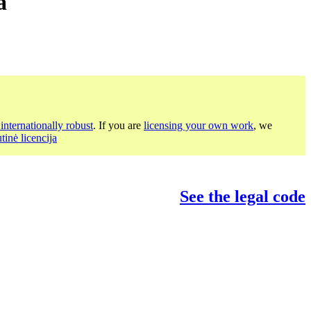
a
internationally robust
. If you are
licensing your own work
, we
inė licencija
See the legal code