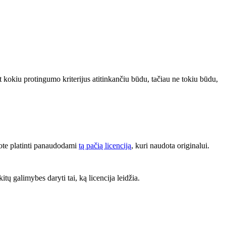
bet kokiu protingumo kriterijus atitinkančiu būdu, tačiau ne tokiu būdu,
lote platinti panaudodami
tą pačią licenciją
, kuri naudota originalui.
kitų galimybes daryti tai, ką licencija leidžia.