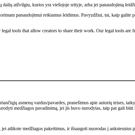
dalių atžvilgiu, kurios yra viešojoje srityje, arba jei panaudojimą leidži
norimam panaudojimui reikiamus leidimus. Pavyzdžiui, tai, kaip galite p
gal tools that allow creators to share their work. Our legal tools are fr
kiriančiųjų asmenų vardus/pavardes, pranešimus apie autorių teises, taik
rodyti medžiagos pavadinimą, jei jis buvo nurodytas, taip pat gali būti 
 jei atlikote medžiagos pakeitimus, ir išsaugoti nuorodas į ankstesnius pa