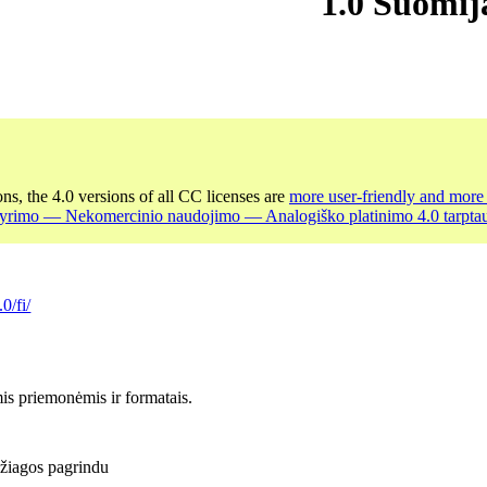
1.0 Suomij
ons, the 4.0 versions of all CC licenses are
more user-friendly and more 
kyrimo — Nekomercinio naudojimo — Analogiško platinimo 4.0 tarptaut
0/fi/
is priemonėmis ir formatais.
džiagos pagrindu