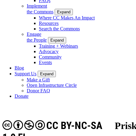
FAQs
Implement
the Commons
Expand
Where CC Makes An Impact
Resources
Search the Commons
Engage
the People
Expand
Training + Webinars
Advocacy
Community
Events
Blog
Support Us
Expand
Make a Gift
Open Infrastructure Circle
Donor FAQ
Donate
CC BY-NC-SA
Pris