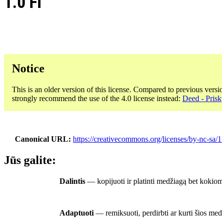
1.0 FI
Notice
This is an older version of this license. Compared to previous versi
strongly recommend the use of the 4.0 license instead:
Deed - Pris
Canonical URL
https://creativecommons.org/licenses/by-nc-sa/1.
Jūs galite:
Dalintis
— kopijuoti ir platinti medžiagą bet kokiom
Adaptuoti
— remiksuoti, perdirbti ar kurti šios me