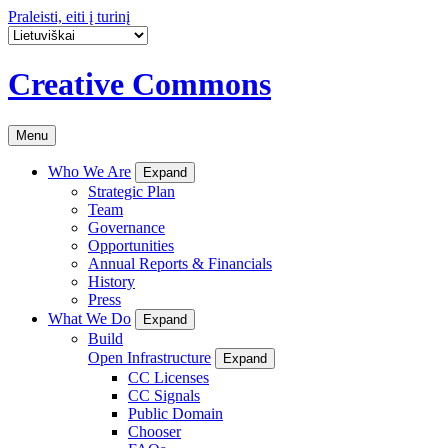
Praleisti, eiti į turinį
Creative Commons
Menu
Who We Are
Expand
Strategic Plan
Team
Governance
Opportunities
Annual Reports & Financials
History
Press
What We Do
Expand
Build
Open Infrastructure
Expand
CC Licenses
CC Signals
Public Domain
Chooser