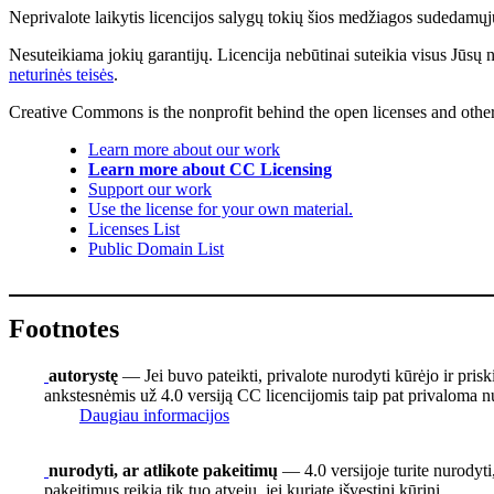
Neprivalote laikytis licencijos salygų tokių šios medžiagos sudedamųjų 
Nesuteikiama jokių garantijų. Licencija nebūtinai suteikia visus Jūsų 
neturinės teisės
.
Creative Commons is the nonprofit behind the open licenses and other le
Learn more about our work
Learn more about CC Licensing
Support our work
Use the license for your own material.
Licenses List
Public Domain List
Footnotes
autorystę
— Jei buvo pateikti, privalote nurodyti kūrėjo ir pris
ankstesnėmis už 4.0 versiją CC licencijomis taip pat privaloma nu
Daugiau informacijos
nurodyti, ar atlikote pakeitimų
— 4.0 versijoje turite nurodyti,
pakeitimus reikia tik tuo atveju, jei kuriate išvestinį kūrinį.