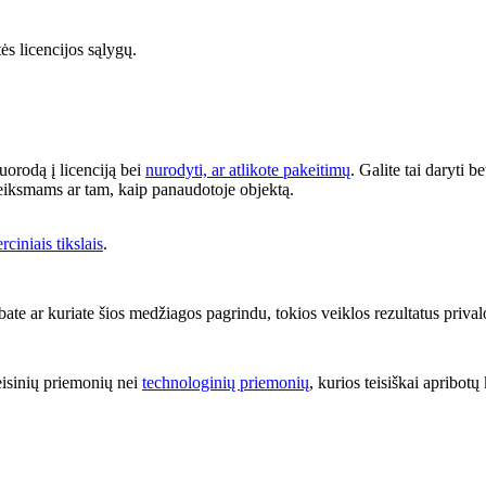
tės licencijos sąlygų.
nuorodą į licenciją bei
nurodyti, ar atlikote pakeitimų
. Galite tai daryti 
 veiksmams ar tam, kaip panaudotoje objektą.
ciniais tikslais
.
ate ar kuriate šios medžiagos pagrindu, tokios veiklos rezultatus priva
eisinių priemonių nei
technologinių priemonių
, kurios teisiškai apribotų 