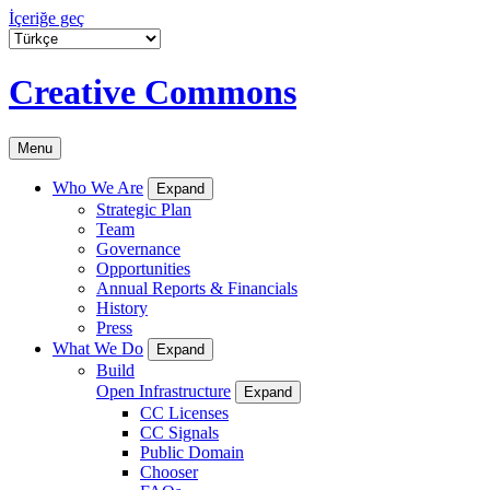
İçeriğe geç
Creative Commons
Menu
Who We Are
Expand
Strategic Plan
Team
Governance
Opportunities
Annual Reports & Financials
History
Press
What We Do
Expand
Build
Open Infrastructure
Expand
CC Licenses
CC Signals
Public Domain
Chooser