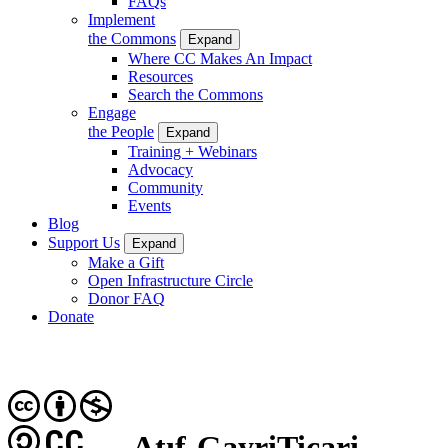
FAQs
Implement
the Commons
Expand
Where CC Makes An Impact
Resources
Search the Commons
Engage
the People
Expand
Training + Webinars
Advocacy
Community
Events
Blog
Support Us
Expand
Make a Gift
Open Infrastructure Circle
Donor FAQ
Donate
CC
Atıf-GayriTicari-