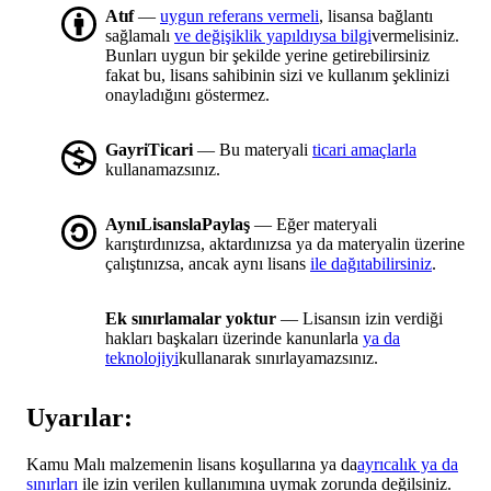
Atıf
—
uygun referans vermeli
, lisansa bağlantı
sağlamalı
ve değişiklik yapıldıysa bilgi
vermelisiniz.
Bunları uygun bir şekilde yerine getirebilirsiniz
fakat bu, lisans sahibinin sizi ve kullanım şeklinizi
onayladığını göstermez.
GayriTicari
— Bu materyali
ticari amaçlarla
kullanamazsınız.
AynıLisanslaPaylaş
— Eğer materyali
karıştırdınızsa, aktardınızsa ya da materyalin üzerine
çalıştınızsa, ancak aynı lisans
ile dağıtabilirsiniz
.
Ek sınırlamalar yoktur
— Lisansın izin verdiği
hakları başkaları üzerinde kanunlarla
ya da
teknolojiyi
kullanarak sınırlayamazsınız.
Uyarılar:
Kamu Malı malzemenin lisans koşullarına ya da
ayrıcalık ya da
sınırları
ile izin verilen kullanımına uymak zorunda değilsiniz.