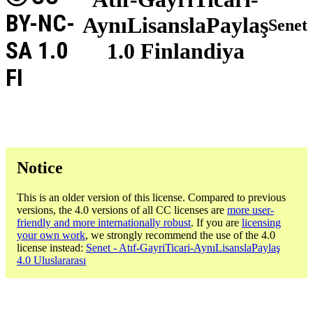
BY-NC-
AynıLisanslaPaylaş
Senet
SA 1.0
1.0 Finlandiya
FI
Notice
This is an older version of this license. Compared to previous
versions, the 4.0 versions of all CC licenses are
more user-
friendly and more internationally robust
. If you are
licensing
your own work
, we strongly recommend the use of the 4.0
license instead:
Senet - Atıf-GayriTicari-AynıLisanslaPaylaş
4.0 Uluslararası