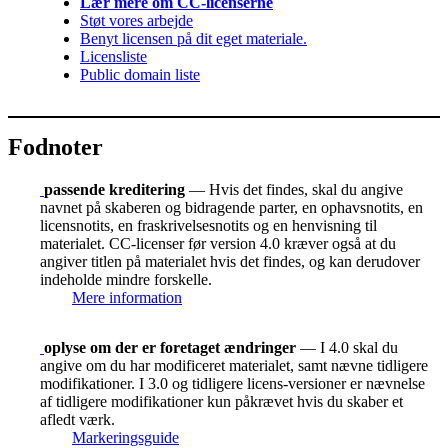
Lær mere om CC-licenserne
Støt vores arbejde
Benyt licensen på dit eget materiale.
Licensliste
Public domain liste
Fodnoter
passende kreditering
— Hvis det findes, skal du angive
navnet på skaberen og bidragende parter, en ophavsnotits, en
licensnotits, en fraskrivelsesnotits og en henvisning til
materialet. CC-licenser før version 4.0 kræver også at du
angiver titlen på materialet hvis det findes, og kan derudover
indeholde mindre forskelle.
Mere information
oplyse om der er foretaget ændringer
— I 4.0 skal du
angive om du har modificeret materialet, samt nævne tidligere
modifikationer. I 3.0 og tidligere licens-versioner er nævnelse
af tidligere modifikationer kun påkrævet hvis du skaber et
afledt værk.
Markeringsguide