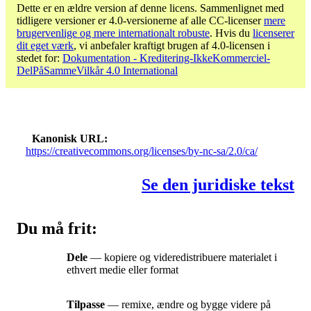
Dette er en ældre version af denne licens. Sammenlignet med
tidligere versioner er 4.0-versionerne af alle CC-licenser
mere
brugervenlige og mere internationalt robuste
. Hvis du
licenserer
dit eget værk
, vi anbefaler kraftigt brugen af ​​4.0-licensen i
stedet for:
Dokumentation - Kreditering-IkkeKommerciel-
DelPåSammeVilkår 4.0 International
Kanonisk URL
https://creativecommons.org/licenses/by-nc-sa/2.0/ca/
Se den juridiske tekst
Du må frit:
Dele
— kopiere og videredistribuere materialet i
ethvert medie eller format
Tilpasse
— remixe, ændre og bygge videre på