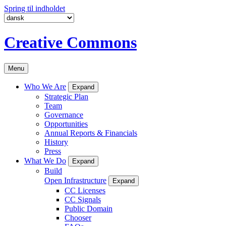
Spring til indholdet
Creative Commons
Menu
Who We Are
Expand
Strategic Plan
Team
Governance
Opportunities
Annual Reports & Financials
History
Press
What We Do
Expand
Build
Open Infrastructure
Expand
CC Licenses
CC Signals
Public Domain
Chooser