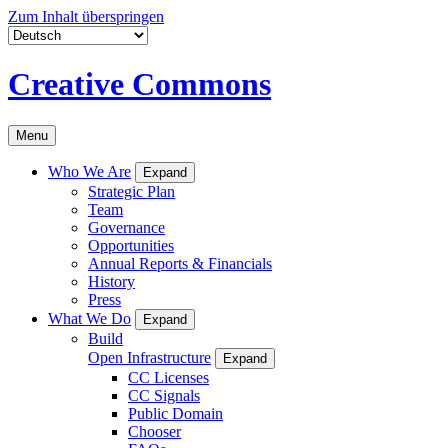
Zum Inhalt überspringen
Creative Commons
Menu
Who We Are
Expand
Strategic Plan
Team
Governance
Opportunities
Annual Reports & Financials
History
Press
What We Do
Expand
Build
Open Infrastructure
Expand
CC Licenses
CC Signals
Public Domain
Chooser