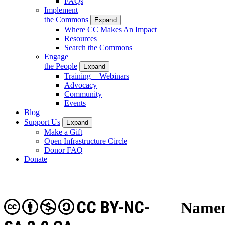
FAQs
Implement
the Commons
Expand
Where CC Makes An Impact
Resources
Search the Commons
Engage
the People
Expand
Training + Webinars
Advocacy
Community
Events
Blog
Support Us
Expand
Make a Gift
Open Infrastructure Circle
Donor FAQ
Donate
CC BY-NC-
Namens