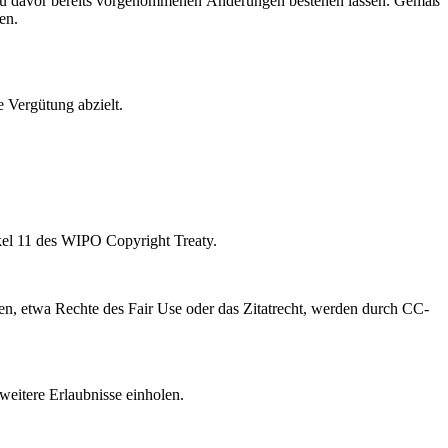
zu davor bereits vorgenommenen Änderungen bestehen lassen. Gemäß
en.
e Vergütung abzielt.
kel 11 des WIPO Copyright Treaty.
, etwa Rechte des Fair Use oder das Zitatrecht, werden durch CC-
weitere Erlaubnisse einholen.