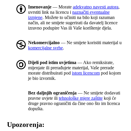
Imenovanje
— Morate
adekvatno navesti autora
,
uvrstiti link na licencu i
naznačiti eventualne
izmjene
. Možete to učiniti na bilo koji razuman
način, ali ne smijete sugerirati da davatelj licence
izravno podupire Vas ili Vaše korištenje djela.
Nekomercijalno
— Ne smijete koristiti materijal u
komercijalne svrhe
.
Dijeli pod istim uvjetima
— Ako remiksirate,
mijenjate ili prerađujete materijal, Vaše prerade
morate distribuirati pod
istom licencom
pod kojom
je bio izvornik.
Bez daljnjih ograničenja
— Ne smijete dodavati
pravne uvjete ili
tehnološke mjere zaštite
koji će
druge pravno ograničiti da čine ono što im licenca
dopušta.
Upozorenja: