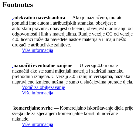
Footnotes
adekvatno navesti autora
— Ako je naznačeno, morate
ponuditi ime autora i atribucijskih stranaka, obavijest o
autorskim pravima, obavijest o licenci, obavijest o odricanju od
odgovornosti i link s materijalima. Ranije verzije CC od verzije
4.0. licenci traže da navedete naslov materijala i imaju nešto
drugačije atribucijske zahtjeve.
Više informacija
naznačiti eventualne izmjene
— U verziji 4.0 morate
naznačiti ako ste sami mijenjali materija i zadržati naznaku
prethodnih izmjena. U verziji 3.0 i ranijim verzijama, naznaka
napravljene izmjene nužna je samo u slučajevima prerade djela.
Vodič za obilježavanje
Više informacija
komercijalne svrhe
— Komercijalno iskorištavanje djela prije
svega ide za stjecanjem komercijalne koristi ili novčane
naknade.
Više informacija