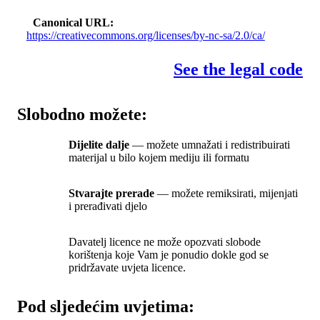
Canonical URL
https://creativecommons.org/licenses/by-nc-sa/2.0/ca/
See the legal code
Slobodno možete:
Dijelite dalje
— možete umnažati i redistribuirati
materijal u bilo kojem mediju ili formatu
Stvarajte prerade
— možete remiksirati, mijenjati
i prerađivati djelo
Davatelj licence ne može opozvati slobode
korištenja koje Vam je ponudio dokle god se
pridržavate uvjeta licence.
Pod sljedećim uvjetima: