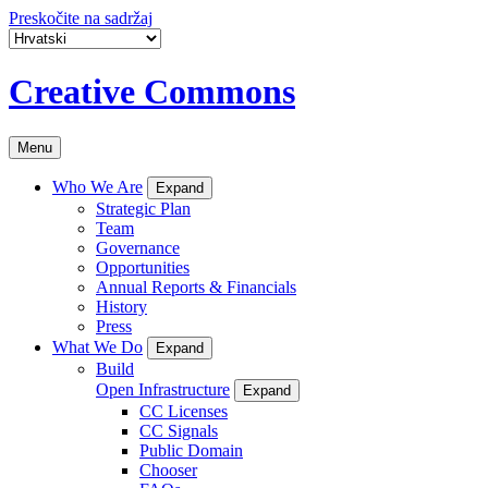
Preskočite na sadržaj
Creative Commons
Menu
Who We Are
Expand
Strategic Plan
Team
Governance
Opportunities
Annual Reports & Financials
History
Press
What We Do
Expand
Build
Open Infrastructure
Expand
CC Licenses
CC Signals
Public Domain
Chooser