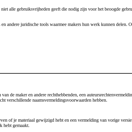
 niet alle gebruiksvrijheden geeft die nodig zijn voor het beoogde gebr
 en andere juridische tools waarmee makers hun werk kunnen delen. Onze
an de maker en andere rechthebbenden, een auteursrechtenvermelding, d
 licht verschillende naamsvermeldingsvoorwaarden hebben.
en of je materiaal gewijzigd hebt en een vermelding van vorige versies b
rk hebt gemaakt.