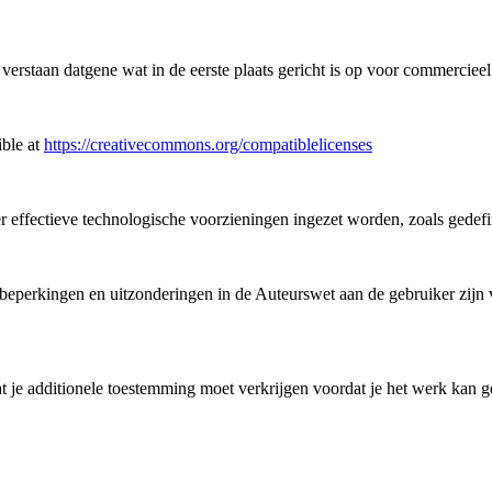
staan datgene wat in de eerste plaats gericht is op voor commercieel 
ible at
https://creativecommons.org/compatiblelicenses
 er effectieve technologische voorzieningen ingezet worden, zoals gedef
perkingen en uitzonderingen in de Auteurswet aan de gebruiker zijn ve
 je additionele toestemming moet verkrijgen voordat je het werk kan ge