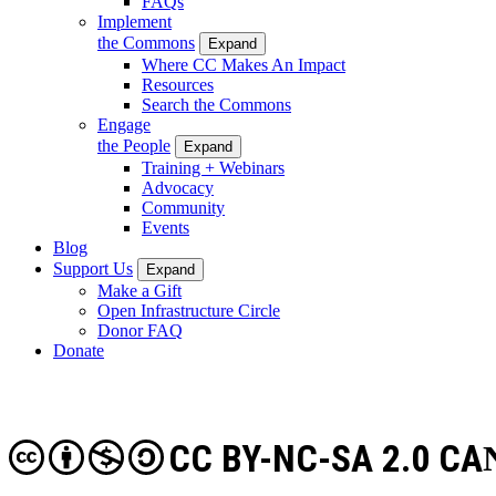
FAQs
Implement
the Commons
Expand
Where CC Makes An Impact
Resources
Search the Commons
Engage
the People
Expand
Training + Webinars
Advocacy
Community
Events
Blog
Support Us
Expand
Make a Gift
Open Infrastructure Circle
Donor FAQ
Donate
CC BY-NC-SA 2.0 CA