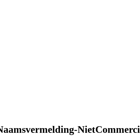
Naamsvermelding-NietCommercie