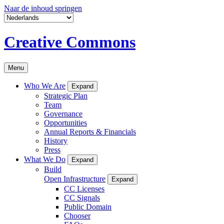
Naar de inhoud springen
Creative Commons
Menu
Who We Are
Expand
Strategic Plan
Team
Governance
Opportunities
Annual Reports & Financials
History
Press
What We Do
Expand
Build
Open Infrastructure
Expand
CC Licenses
CC Signals
Public Domain
Chooser