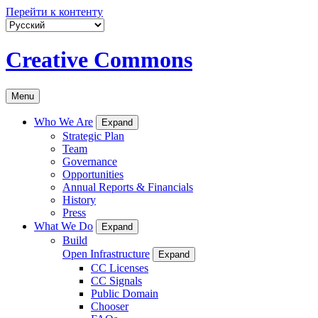
Перейти к контенту
Creative Commons
Menu
Who We Are
Expand
Strategic Plan
Team
Governance
Opportunities
Annual Reports & Financials
History
Press
What We Do
Expand
Build
Open Infrastructure
Expand
CC Licenses
CC Signals
Public Domain
Chooser