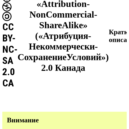
«Attribution-
NonCommercial-
ShareAlike»
CC
Кратк
(«Атрибуция-
BY-
описа
Некоммерчески-
NC-
СохранениеУсловий»)
SA
2.0 Канада
2.0
CA
Внимание