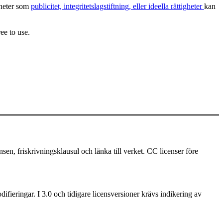
igheter som
publicitet, integritetslagstiftning, eller ideella rättigheter
kan
ee to use.
 friskrivningsklausul och länka till verket. CC licenser före
ifieringar. I 3.0 och tidigare licensversioner krävs indikering av