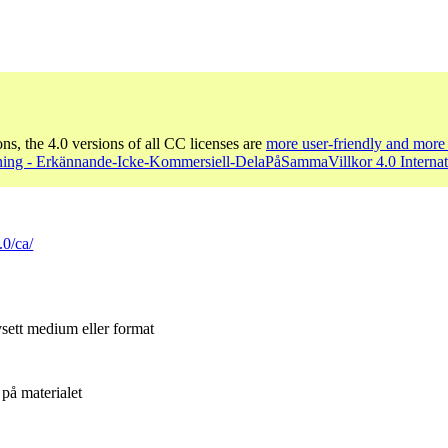
ons, the 4.0 versions of all CC licenses are
more user-friendly and more 
ing - Erkännande-Icke-Kommersiell-DelaPåSammaVillkor 4.0 Internat
.0/ca/
sett medium eller format
på materialet