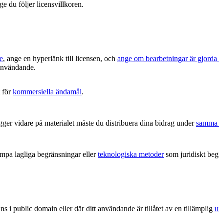
ge du följer licensvillkoren.
e
, ange en hyperlänk till licensen, och
ange om bearbetningar är gjorda
t användande.
 för
kommersiella ändamål
.
ger vidare på materialet måste du distribuera dina bidrag under
samma 
ämpa lagliga begränsningar eller
teknologiska metoder
som juridiskt begr
ns i public domain eller där ditt användande är tillåtet av en tillämplig
u