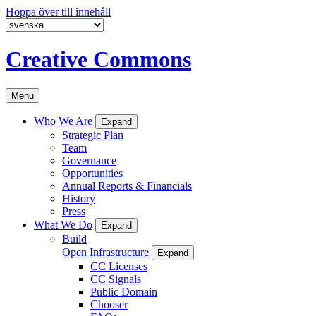
Hoppa över till innehåll
Creative Commons
Menu
Who We Are
Expand
Strategic Plan
Team
Governance
Opportunities
Annual Reports & Financials
History
Press
What We Do
Expand
Build
Open Infrastructure
Expand
CC Licenses
CC Signals
Public Domain
Chooser