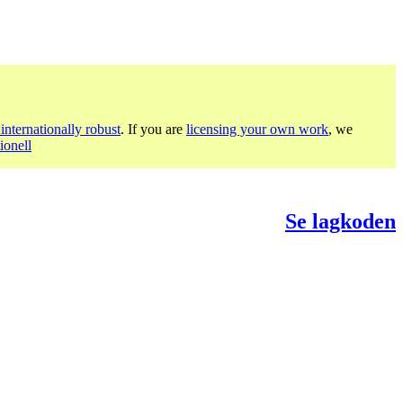
internationally robust
. If you are
licensing your own work
, we
ionell
Se lagkoden