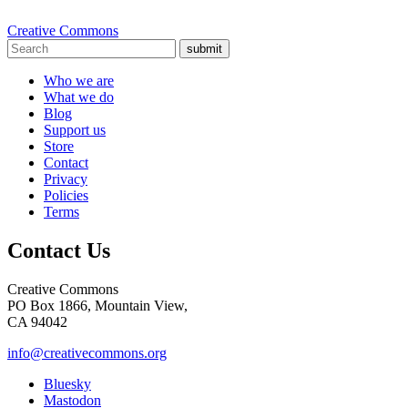
Creative Commons
submit
Who we are
What we do
Blog
Support us
Store
Contact
Privacy
Policies
Terms
Contact Us
Creative Commons
PO Box 1866, Mountain View,
CA 94042
info@creativecommons.org
Bluesky
Mastodon