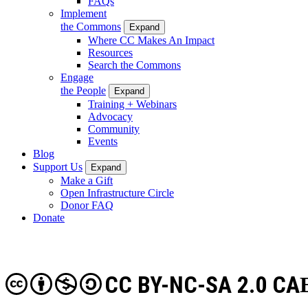
FAQs
Implement
the Commons
Expand
Where CC Makes An Impact
Resources
Search the Commons
Engage
the People
Expand
Training + Webinars
Advocacy
Community
Events
Blog
Support Us
Expand
Make a Gift
Open Infrastructure Circle
Donor FAQ
Donate
CC BY-NC-SA 2.0 CA