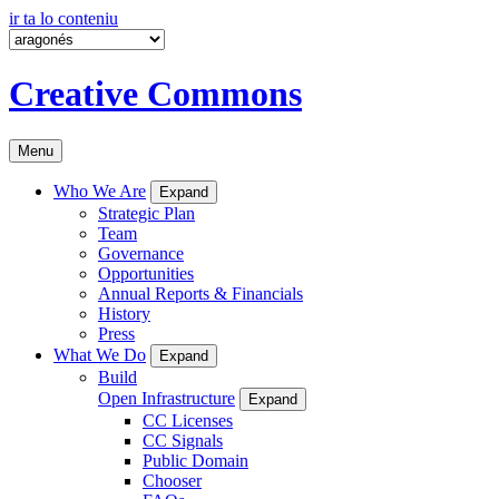
ir ta lo conteniu
Creative Commons
Menu
Who We Are
Expand
Strategic Plan
Team
Governance
Opportunities
Annual Reports & Financials
History
Press
What We Do
Expand
Build
Open Infrastructure
Expand
CC Licenses
CC Signals
Public Domain
Chooser