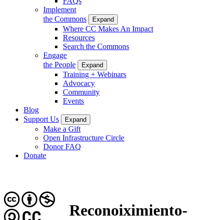
FAQs
Implement
the Commons
Expand
Where CC Makes An Impact
Resources
Search the Commons
Engage
the People
Expand
Training + Webinars
Advocacy
Community
Events
Blog
Support Us
Expand
Make a Gift
Open Infrastructure Circle
Donor FAQ
Donate
Reconoiximiento-
CC