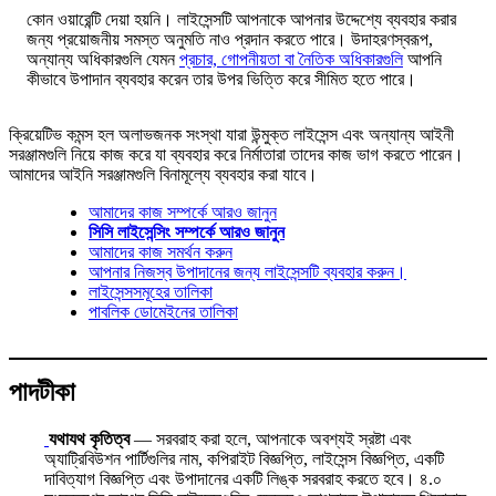
কোন ওয়ারেন্টি দেয়া হয়নি। লাইসেন্সটি আপনাকে আপনার উদ্দেশ্যে ব্যবহার করার
জন্য প্রয়োজনীয় সমস্ত অনুমতি নাও প্রদান করতে পারে। উদাহরণস্বরূপ,
অন্যান্য অধিকারগুলি যেমন
প্রচার, গোপনীয়তা বা নৈতিক অধিকারগুলি
আপনি
কীভাবে উপাদান ব্যবহার করেন তার উপর ভিত্তি করে সীমিত হতে পারে।
ক্রিয়েটিভ কমন্স হল অলাভজনক সংস্থা যারা উন্মুক্ত লাইসেন্স এবং অন্যান্য আইনী
সরঞ্জামগুলি নিয়ে কাজ করে যা ব্যবহার করে নির্মাতারা তাদের কাজ ভাগ করতে পারেন।
আমাদের আইনি সরঞ্জামগুলি বিনামূল্যে ব্যবহার করা যাবে।
আমাদের কাজ সম্পর্কে আরও জানুন
সিসি লাইসেন্সিং সম্পর্কে আরও জানুন
আমাদের কাজ সমর্থন করুন
আপনার নিজস্ব উপাদানের জন্য লাইসেন্সটি ব্যবহার করুন।
লাইসেন্সসমূহের তালিকা
পাবলিক ডোমেইনের তালিকা
পাদটীকা
যথাযথ কৃতিত্ব
— সরবরাহ করা হলে, আপনাকে অবশ্যই স্রষ্টা এবং
অ্যাট্রিবিউশন পার্টিগুলির নাম, কপিরাইট বিজ্ঞপ্তি, লাইসেন্স বিজ্ঞপ্তি, একটি
দাবিত্যাগ বিজ্ঞপ্তি এবং উপাদানের একটি লিঙ্ক সরবরাহ করতে হবে। ৪.০