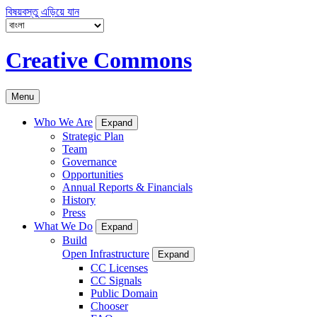
বিষয়বস্তু এড়িয়ে যান
Creative Commons
Menu
Who We Are
Expand
Strategic Plan
Team
Governance
Opportunities
Annual Reports & Financials
History
Press
What We Do
Expand
Build
Open Infrastructure
Expand
CC Licenses
CC Signals
Public Domain
Chooser