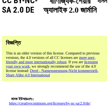
CC BY-NC-
বাণিজ্যিক-শেয়ার
দলিল
SA 2.0 DE
অ্যালাইক 2.0 জার্মানি
বিজ্ঞপ্তি
This is an older version of this license. Compared to previous
versions, the 4.0 versions of all CC licenses are
more user-
friendly and more internationally robust
. If you are
licensing
your own work
, we strongly recommend the use of the 4.0
license instead:
Deed - Namensnennung-Nicht kommerziell-
Share Alike 4.0 International
মানক ইউআরএল:
https://creativecommons.org/licenses/by-nc-sa/2.0/de/