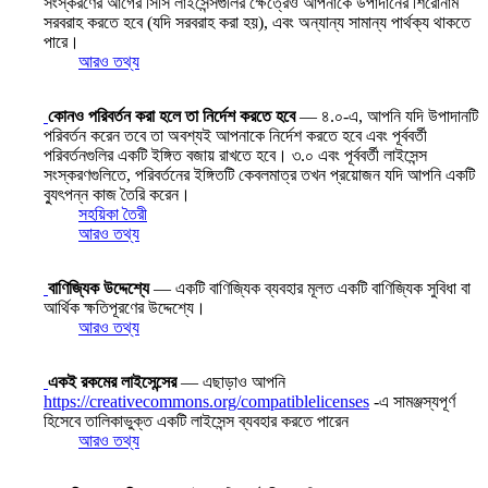
সংস্করণের আগের সিসি লাইসেন্সগুলির ক্ষেত্রেও আপনাকে উপাদানের শিরোনাম
সরবরাহ করতে হবে (যদি সরবরাহ করা হয়), এবং অন্যান্য সামান্য পার্থক্য থাকতে
পারে।
আরও তথ্য
কোনও পরিবর্তন করা হলে তা নির্দেশ করতে হবে
— ৪.০-এ, আপনি যদি উপাদানটি
পরিবর্তন করেন তবে তা অবশ্যই আপনাকে নির্দেশ করতে হবে এবং পূর্ববর্তী
পরিবর্তনগুলির একটি ইঙ্গিত বজায় রাখতে হবে। ৩.০ এবং পূর্ববর্তী লাইসেন্স
সংস্করণগুলিতে, পরিবর্তনের ইঙ্গিতটি কেবলমাত্র তখন প্রয়োজন যদি আপনি একটি
ব্যুৎপন্ন কাজ তৈরি করেন।
সহয়িকা তৈরী
আরও তথ্য
বাণিজ্যিক উদ্দেশ্যে
— একটি বাণিজ্যিক ব্যবহার মূলত একটি বাণিজ্যিক সুবিধা বা
আর্থিক ক্ষতিপূরণের উদ্দেশ্যে।
আরও তথ্য
একই রকমের লাইসেন্সের
— এছাড়াও আপনি
https://creativecommons.org/compatiblelicenses
-এ সামঞ্জস্যপূর্ণ
হিসেবে তালিকাভুক্ত একটি লাইসেন্স ব্যবহার করতে পারেন
আরও তথ্য