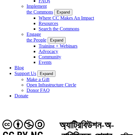
FAQs
Implement
the Commons
Expand
Where CC Makes An Impact
Resources
Search the Commons
Engage
the People
Expand
Training + Webinars
Advocacy
Community
Events
Blog
Support Us
Expand
Make a Gift
Open Infrastructure Circle
Donor FAQ
Donate
অ্যাট্রিবিউশন-অ-