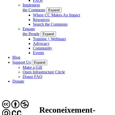
FAQs
Implement
the Commons
Expand
Where CC Makes An Impact
Resources
Search the Commons
Engage
the People
Expand
Training + Webinars
Advocacy
Community
Events
Blog
Support Us
Expand
Make a Gift
Open Infrastructure Circle
Donor FAQ
Donate
Reconeixement-
CC