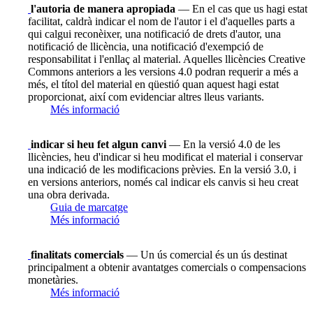
l'autoria de manera apropiada
— En el cas que us hagi estat
facilitat, caldrà indicar el nom de l'autor i el d'aquelles parts a
qui calgui reconèixer, una notificació de drets d'autor, una
notificació de llicència, una notificació d'exempció de
responsabilitat i l'enllaç al material. Aquelles llicències Creative
Commons anteriors a les versions 4.0 podran requerir a més a
més, el títol del material en qüestió quan aquest hagi estat
proporcionat, així com evidenciar altres lleus variants.
Més informació
indicar si heu fet algun canvi
— En la versió 4.0 de les
llicències, heu d'indicar si heu modificat el material i conservar
una indicació de les modificacions prèvies. En la versió 3.0, i
en versions anteriors, només cal indicar els canvis si heu creat
una obra derivada.
Guia de marcatge
Més informació
finalitats comercials
— Un ús comercial és un ús destinat
principalment a obtenir avantatges comercials o compensacions
monetàries.
Més informació