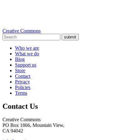
Creative Commons
submit
Who we are
What we do
Blog
Support us
Store
Contact
Privacy
Policies
Terms
Contact Us
Creative Commons
PO Box 1866, Mountain View,
CA 94042