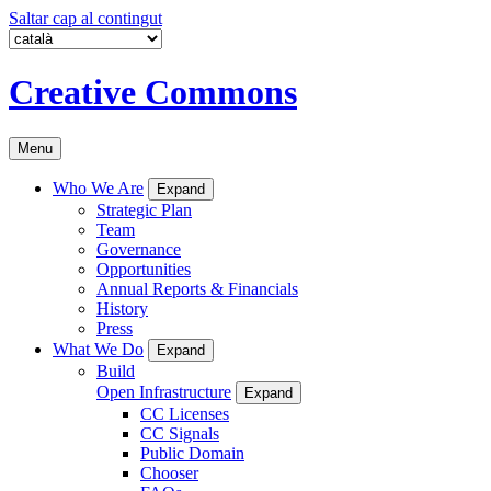
Saltar cap al contingut
Creative Commons
Menu
Who We Are
Expand
Strategic Plan
Team
Governance
Opportunities
Annual Reports & Financials
History
Press
What We Do
Expand
Build
Open Infrastructure
Expand
CC Licenses
CC Signals
Public Domain
Chooser