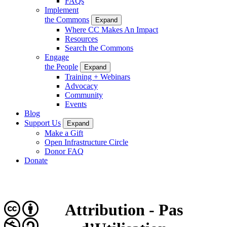
FAQs
Implement
the Commons
Expand
Where CC Makes An Impact
Resources
Search the Commons
Engage
the People
Expand
Training + Webinars
Advocacy
Community
Events
Blog
Support Us
Expand
Make a Gift
Open Infrastructure Circle
Donor FAQ
Donate
Attribution - Pas