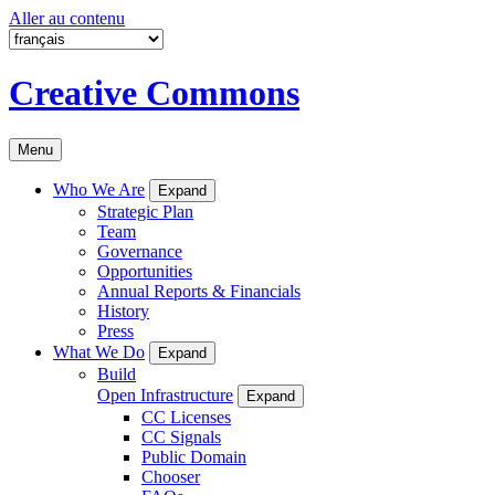
Aller au contenu
Creative Commons
Menu
Who We Are
Expand
Strategic Plan
Team
Governance
Opportunities
Annual Reports & Financials
History
Press
What We Do
Expand
Build
Open Infrastructure
Expand
CC Licenses
CC Signals
Public Domain
Chooser