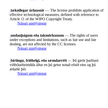
tæknilegar úrlausnir
— The license prohibits application of
effective technological measures, defined with reference to
Article 11 of the WIPO Copyright Treaty.
Nánari upplýsingar
undanþágum eða takmörkunum
— The rights of users
under exceptions and limitations, such as fair use and fair
dealing, are not affected by the CC licenses.
Nánari upplýsingar
birtingu, friðhelgi, eða sæmdarrétt
— Þú gætir þarfnast
viðbótarheimilda áður en þú getur notað efnið eins og þú
ætlaðir þér.
Nánari upplýsingar