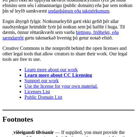
efnisins sem séu í almannaeigu (public domain) eða þar sem notkun
þín sé leyfð samkvæmt
undanþágum eða takmörkunum
.
Engin ábyrgð fylgir. Notkunarleyfið gæti ekki gefið þér allar
nauðsynlegar heimildir fyrir þá notkun sem þú hafðir í huga. Til
dæmis, önnur réttarákvæði sem varða
birtingu, friðhelgi, eða
sæmdarrétt
gætu takmarkað hvernig þú getur notað efnið.
Creative Commons is the nonprofit behind the open licenses and
other legal tools that allow creators to share their work. Our legal
tools are free to use.
Learn more about our work
Learn more about CC Licensing
Support our work
Use the license for your own material.
Licenses List
Public Domain List
Footnotes
viðeigandi tilvísanir
— If supplied, you must provide the