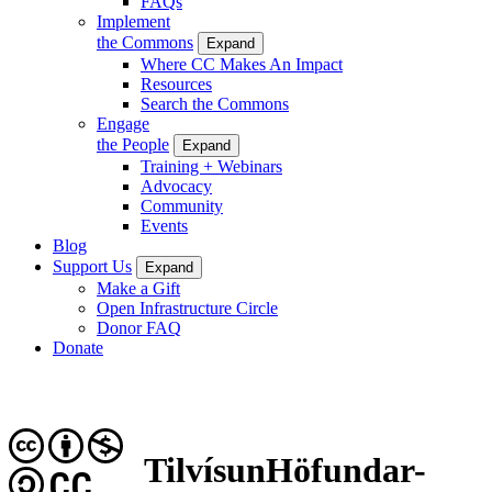
FAQs
Implement
the Commons
Expand
Where CC Makes An Impact
Resources
Search the Commons
Engage
the People
Expand
Training + Webinars
Advocacy
Community
Events
Blog
Support Us
Expand
Make a Gift
Open Infrastructure Circle
Donor FAQ
Donate
TilvísunHöfundar-
CC