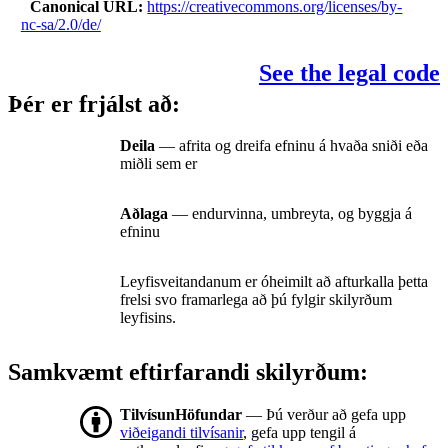
Canonical URL
https://creativecommons.org/licenses/by-
nc-sa/2.0/de/
See the legal code
Þér er frjálst að:
Deila
— afrita og dreifa efninu á hvaða sniði eða
miðli sem er
Aðlaga
— endurvinna, umbreyta, og byggja á
efninu
Leyfisveitandanum er óheimilt að afturkalla þetta
frelsi svo framarlega að þú fylgir skilyrðum
leyfisins.
Samkvæmt eftirfarandi skilyrðum:
TilvísunHöfundar
— Þú verður að gefa upp
viðeigandi tilvísanir
, gefa upp tengil á