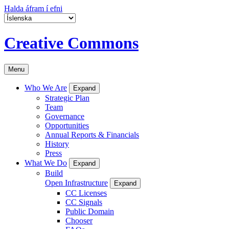
Halda áfram í efni
Creative Commons
Menu
Who We Are
Expand
Strategic Plan
Team
Governance
Opportunities
Annual Reports & Financials
History
Press
What We Do
Expand
Build
Open Infrastructure
Expand
CC Licenses
CC Signals
Public Domain
Chooser