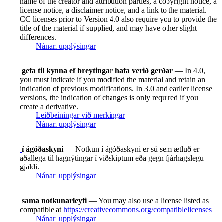
name of the creator and attribution parties, a copyright notice, a
license notice, a disclaimer notice, and a link to the material.
CC licenses prior to Version 4.0 also require you to provide the
title of the material if supplied, and may have other slight
differences.
Nánari upplýsingar
gefa til kynna ef breytingar hafa verið gerðar
— In 4.0,
you must indicate if you modified the material and retain an
indication of previous modifications. In 3.0 and earlier license
versions, the indication of changes is only required if you
create a derivative.
Leiðbeiningar við merkingar
Nánari upplýsingar
í ágóðaskyni
— Notkun í ágóðaskyni er sú sem ætluð er
aðallega til hagnýtingar í viðskiptum eða gegn fjárhagslegu
gjaldi.
Nánari upplýsingar
sama notkunarleyfi
— You may also use a license listed as
compatible at
https://creativecommons.org/compatiblelicenses
Nánari upplýsingar