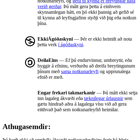
notkunarleyfi, og
gefa til kynna ef breytingar hafa
verið gerðar
. Þú mátt gera þetta á einhvern
skynsamlegan hátt, en þó ekki þannig að gefið sé
til kynna að leyfisgjafinn styðji við þig eða notkun
þína.
EkkiÁgóðaskyni
— Þér er ekki heimilt að nota
þetta verk
í ágóðaskyni
.
DeilaEins
— Ef þú endurvinnur, umbreytir, eða
byggir á efninu, verðurðu að dreifa breytingunum
þínum með
sama notkunarleyfi
og upprunalega
efnið er með.
Engar frekari takmarkanir
— Þú mátt ekki setja
inn lagaleg ákvæði eða
tæknilegar úrlausnir
sem
gætu hindrað aðra á lagalega vísu við að gera
eitthvað það sem notkunarleyfið heimilar.
Athugasemdir:
Þú þarft ekki að uppfylla ákvæði notkunarleyfisins fyrir þá hluta