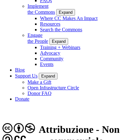
FAQs
Implement
the Commons
Expand
Where CC Makes An Impact
Resources
Search the Commons
Engage
the People
Expand
Training + Webinars
Advocacy
Community
Events
Blog
Support Us
Expand
Make a Gift
Open Infrastructure Circle
Donor FAQ
Donate
Attribuzione - Non
CC