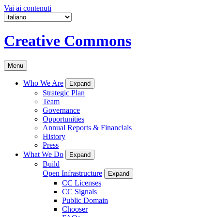
Vai ai contenuti
Creative Commons
Menu
Who We Are
Expand
Strategic Plan
Team
Governance
Opportunities
Annual Reports & Financials
History
Press
What We Do
Expand
Build
Open Infrastructure
Expand
CC Licenses
CC Signals
Public Domain
Chooser