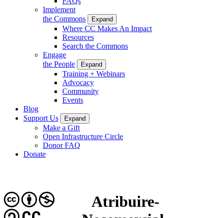
FAQs
Implement
the Commons
Expand
Where CC Makes An Impact
Resources
Search the Commons
Engage
the People
Expand
Training + Webinars
Advocacy
Community
Events
Blog
Support Us
Expand
Make a Gift
Open Infrastructure Circle
Donor FAQ
Donate
Atribuire-
CC