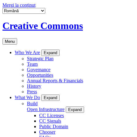
Mergi la conținut
Creative Commons
Menu
Who We Are
Expand
Strategic Plan
Team
Governance
Opportunities
Annual Reports & Financials
History
Press
What We Do
Expand
Build
Open Infrastructure
Expand
CC Licenses
CC Signals
Public Domain
Chooser