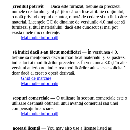
creditul potrivit
— Dacă este furnizat, trebuie să precizezi
numele creatorului și al părților cărora li se atribuie conținutul,
o notă privind dreptul de autor, o notă de cedare și un link către
material. Licențele CC de dinainte de versiunile 4.0 mai cer să
furnizezi și titul materialului, dacă este cunoscut și mai pot
exista unele mici diferențe.
Mai multe informații
să indici dacă s-au făcut modificări
— În versiunea 4.0,
trebuie să menționezi dacă ai modificat materialul și să păstrezi
indicatori ai modificărilor precedente. În versiunea 3.0 și în alte
versiuni anterioare, indicarea modificărilor aduse este solicitată
doar dacă ai creat o operă derivată.
Ghid de marcare
Mai multe informații
scopuri comerciale
— O utilizare în scopuri comerciale este o
utilizare destinată obținerii unui avantaj comercial sau unei
compensații financiare.
Mai multe informații
aceeași licență
— You may also use a license listed as