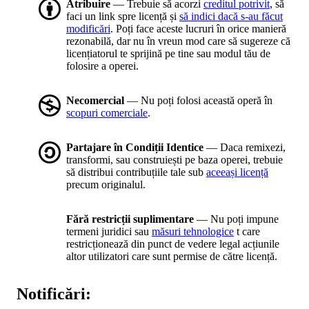
Atribuire
— Trebuie să acorzi
creditul potrivit
, să
faci un link spre licență și
să indici dacă s-au făcut
modificări
. Poți face aceste lucruri în orice manieră
rezonabilă, dar nu în vreun mod care să sugereze că
licențiatorul te sprijină pe tine sau modul tău de
folosire a operei.
Necomercial
— Nu poți folosi această operă în
scopuri comerciale
.
Partajare în Condiții Identice
— Daca remixezi,
transformi, sau construiești pe baza operei, trebuie
să distribui contribuțiile tale sub
aceeași licență
precum originalul.
Fără restricții suplimentare
— Nu poți impune
termeni juridici sau
măsuri tehnologice
t care
restricționează din punct de vedere legal acțiunile
altor utilizatori care sunt permise de către licență.
Notificări: