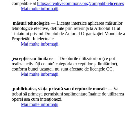
compatible at
https://creativecommons.org/compatiblelicenses
Mai multe informații
măsuri tehnologice
— Licența interzice aplicarea măsurilor
tehnologice efective, definite prin referință la Articolul 11 al
Tratatului privind Dreptul de Autor al Organizației Mondiale a
Proprietății Intelectuale
Mai multe informații
excepție sau limitare
— Drepturile utilizatorilor (ce pot
realiza activități ce intră categoria excepțiilor și limitărilor),
conform bunei uzanței, nu sunt afectate de licențele CC.
Mai multe informații
publicitatea, viața privată sau drepturile morale
— Va
trebui să primești permisiuni suplimentare înainte de utilizarea
operei așa cum intenționezi.
Mai multe informații