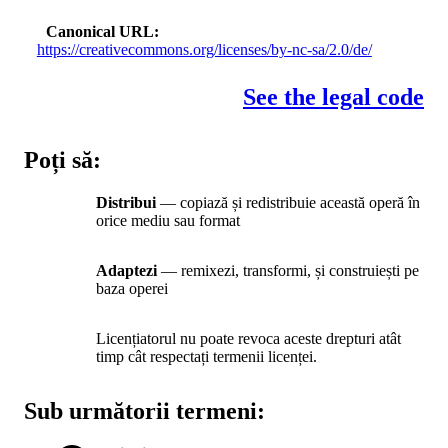
Canonical URL
https://creativecommons.org/licenses/by-nc-sa/2.0/de/
See the legal code
Poți să:
Distribui
— copiază și redistribuie această operă în
orice mediu sau format
Adaptezi
— remixezi, transformi, și construiești pe
baza operei
Licențiatorul nu poate revoca aceste drepturi atât
timp cât respectați termenii licenței.
Sub următorii termeni: